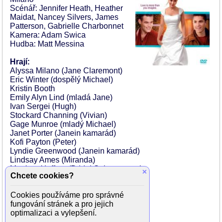
Scénář: Jennifer Heath, Heather
Maidat, Nancey Silvers, James
Patterson, Gabrielle Charbonnet
Kamera: Adam Swica
Hudba: Matt Messina
Hrají:
Alyssa Milano (Jane Claremont)
Eric Winter (dospělý Michael)
Kristin Booth
Emily Alyn Lind (mladá Jane)
Ivan Sergei (Hugh)
Stockard Channing (Vivian)
Gage Munroe (mladý Michael)
Janet Porter (Janein kamarád)
Kofi Payton (Peter)
Lyndie Greenwood (Janein kamarád)
Lindsay Ames (Miranda)
Meghan Heffern (Bridal Saleswoman)
×
Chcete cookies?
Joan Gregson (paní Greenberg)
George R. Robertson (pan Danderford)
Cookies používáme pro správné
Athena Karkanis (host talk show)
fungování stránek a pro jejich
Mo Kels (květinář)
optimalizaci a vylepšení.
Charlotte Hegele (hosteska)