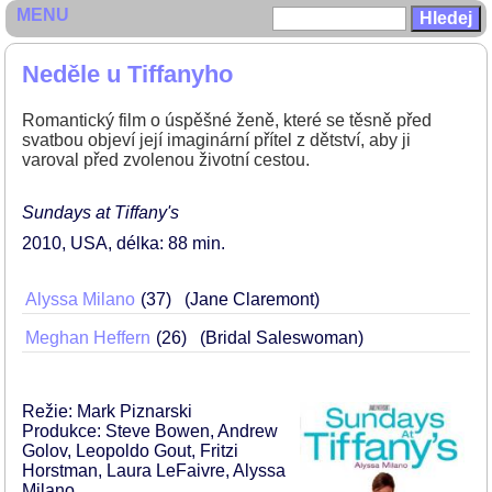
MENU
Neděle u Tiffanyho
Romantický film o úspěšné ženě, které se těsně před
svatbou objeví její imaginární přítel z dětství, aby ji
varoval před zvolenou životní cestou.
Sundays at Tiffany's
2010
USA
délka: 88 min
Alyssa Milano
37
(Jane Claremont)
Meghan Heffern
26
(Bridal Saleswoman)
Režie: Mark Piznarski
Produkce: Steve Bowen, Andrew
Golov, Leopoldo Gout, Fritzi
Horstman, Laura LeFaivre, Alyssa
Milano