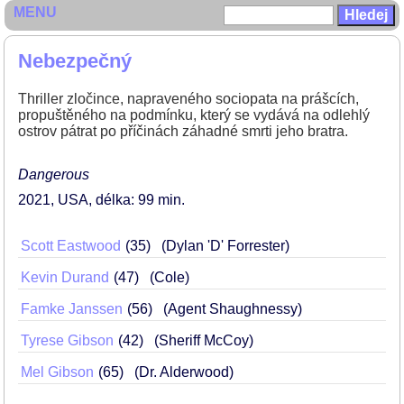
MENU
Nebezpečný
Thriller zločince, napraveného sociopata na prášcích,
propuštěného na podmínku, který se vydává na odlehlý
ostrov pátrat po příčinách záhadné smrti jeho bratra.
Dangerous
2021
USA
délka: 99 min
Scott Eastwood
35
(Dylan 'D' Forrester)
Kevin Durand
47
(Cole)
Famke Janssen
56
(Agent Shaughnessy)
Tyrese Gibson
42
(Sheriff McCoy)
Mel Gibson
65
(Dr. Alderwood)