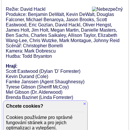
Režie: David Hackl
Produkce: Benjamin DeWalt, Kevin DeWalt, Douglas
Falconer, Michael Benaroya, Jason Brooks, Scott
Eastwood, Eric Gozlan, David Hackl, Oliver Hengst,
James Holt, Jim Holt, Megan Martin, Danielle Masters,
Ben Sachs, Charles Saikaley, Allison Taylor, Elizabeth
Wang-Lee, Chris Wutzke, Mark Montague, Johnny Reid
Scénář: Christopher Borrelli
Kamera: Mark Dobrescu
Hudba: Todd Bryanton
Hrají:
Scott Eastwood (Dylan 'D' Forrester)
Kevin Durand (Cole)
Famke Janssen (Agent Shaughnessy)
Tyrese Gibson (Sheriff McCoy)
Mel Gibson (Dr. Alderwood)
Brenda Bazinet (Linda Forrester)
Ryan Robbins (Felix)
×
Chcete cookies?
Brendan Fletcher (Massey)
Leanne Lapp (Susan Forrester)
Cookies používáme pro správné
Chad Rook (Blanchard)
fungování stránek a pro jejich
Brock Morgan (Pike)
optimalizaci a vylepšení.
Destiny Millns (Jo)