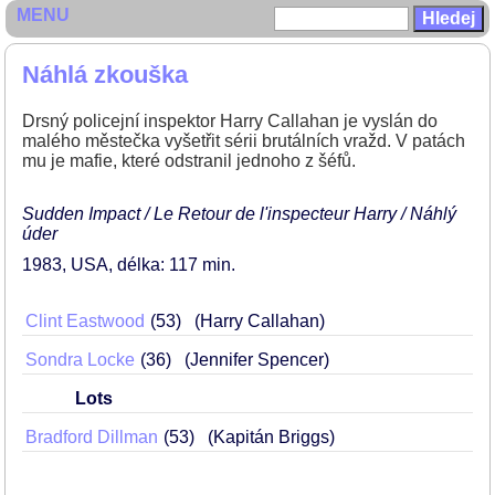
MENU
Náhlá zkouška
Drsný policejní inspektor Harry Callahan je vyslán do
malého městečka vyšetřit sérii brutálních vražd. V patách
mu je mafie, které odstranil jednoho z šéfů.
Sudden Impact / Le Retour de l'inspecteur Harry / Náhlý
úder
1983
USA
délka: 117 min
Clint Eastwood
53
(Harry Callahan)
Sondra Locke
36
(Jennifer Spencer)
Lots
Bradford Dillman
53
(Kapitán Briggs)