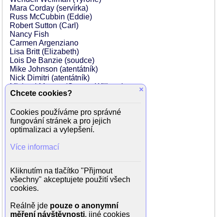
Mara Corday (servírka)
Russ McCubbin (Eddie)
Robert Sutton (Carl)
Nancy Fish
Carmen Argenziano
Lisa Britt (Elizabeth)
Lois De Banzie (soudce)
Mike Johnson (atentátník)
Nick Dimitri (atentátník)
Michael Maurer (George Wilburn)
×
Chcete cookies?
Pat DuVal (Bailiff)
Steven Kravitz (Hawkinsův kamarád)
Cookies používáme pro správné
Melvin Thompson (mladý Guy)
fungování stránek a pro jejich
Jophery C. Brown (mladý Guy)
optimalizaci a vylepšení.
Lloyd Nelson (seržant na stanici)
James McEachin (detektiv Barnes)
Více informací
Morgan Upton (barman)
John X. Heart (uniformovaný policista)
David Gonzales (člen gangu)
Kliknutím na tlačítko "Přijmout
Lisa London (mladá šlapka)
všechny" akceptujete použití všech
Tom Spratley (Senior muž)
cookies.
John Nowak (bankovní lupič)
Michael V. Gazzo (Threlkis)
Reálně jde
pouze o anonymní
Camryn Manheim (dívka ve výtahu)
měření návštěvnosti
, jiné cookies