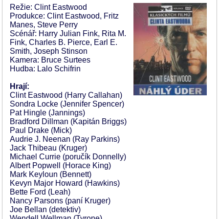
Režie: Clint Eastwood
Produkce: Clint Eastwood, Fritz
Manes, Steve Perry
Scénář: Harry Julian Fink, Rita M.
Fink, Charles B. Pierce, Earl E.
Smith, Joseph Stinson
Kamera: Bruce Surtees
Hudba: Lalo Schifrin
Hrají:
Clint Eastwood (Harry Callahan)
Sondra Locke (Jennifer Spencer)
Pat Hingle (Jannings)
Bradford Dillman (Kapitán Briggs)
Paul Drake (Mick)
Audrie J. Neenan (Ray Parkins)
Jack Thibeau (Kruger)
Michael Currie (poručík Donnelly)
Albert Popwell (Horace King)
Mark Keyloun (Bennett)
Kevyn Major Howard (Hawkins)
Bette Ford (Leah)
Nancy Parsons (paní Kruger)
Joe Bellan (detektiv)
Wendell Wellman (Tyrone)