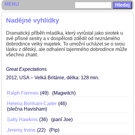
MENU
Nadějné vyhlídky
Dramatický příběh mladíka, který vyrůstal jako sirotek u
své přísné sestry a v dospělosti zdědil od neznámého
dobrodince velký majetek. To umožní ucházet se o svou
lásku z dětský, ale odhalení tajemného dobrodince může
všechno zhatit.
Great Expectations
2012
USA – Velká Británie
délka: 128 min
Ralph Fiennes
49
(Magwitch)
Helena Bonham-Carter
46
(slečna Havisham)
Sally Hawkins
36
(paní Joe)
Jeremy Irvine
22
(Pip)