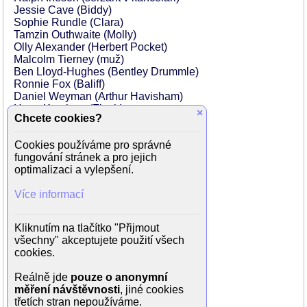
Jessie Cave (Biddy)
Sophie Rundle (Clara)
Tamzin Outhwaite (Molly)
Olly Alexander (Herbert Pocket)
Malcolm Tierney (muž)
Ben Lloyd-Hughes (Bentley Drummle)
Ronnie Fox (Baliff)
Daniel Weyman (Arthur Havisham)
Harry Kershaw (Finch)
×
Chcete cookies?
Shonn Gregory
Bebe Cave (mladý Biddy)
Cookies používáme pro správné
Nick Bartlett (Bailiff)
fungování stránek a pro jejich
William Ellis (Compeyson)
optimalizaci a vylepšení.
Kate Lock (Camilla Pocket)
Richard James (bratraec Raymond)
Více informací
Filippo Delaunay (návštěvník plesu)
Steve Morphew (voják)
Tom Machell (Finch)
Kliknutím na tlačítko "Přijmout
Gypsy Wild (slepý muž)
všechny" akceptujete použití všech
Frank Dunne (Aged P)
cookies.
Matt Abercromby (Finch)
Patrick Moorhouse (advokát)
Reálně jde
pouze o anonymní
Jason Daly (A rascal)
měření návštěvnosti
, jiné cookies
Lasco Atkins (London Solicitor)
třetích stran nepoužíváme.