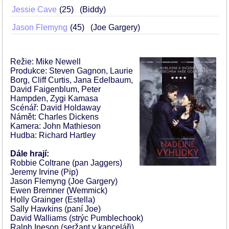
Jessie Cave
25
(Biddy)
Jason Flemyng
45
(Joe Gargery)
Režie: Mike Newell
Produkce: Steven Gagnon, Laurie
Borg, Cliff Curtis, Jana Edelbaum,
David Faigenblum, Peter
Hampden, Zygi Kamasa
Scénář: David Holdaway
Námět: Charles Dickens
Kamera: John Mathieson
Hudba: Richard Hartley
Dále hrají:
Robbie Coltrane (pan Jaggers)
Jeremy Irvine (Pip)
Jason Flemyng (Joe Gargery)
Ewen Bremner (Wemmick)
Holly Grainger (Estella)
Sally Hawkins (paní Joe)
David Walliams (strýc Pumblechook)
Ralph Ineson (seržant v kanceláři)