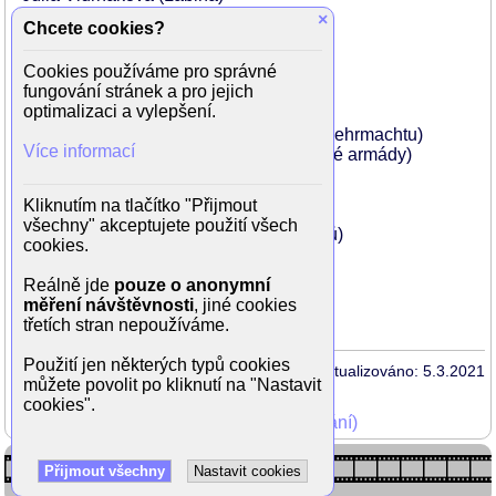
Lech Dyblik (Lech)
×
Chcete cookies?
Aleksej Kravčenko (Gavrila)
Barry Pepper (Mitka)
Cookies používáme pro správné
Radim Fiala (velitel Kozáků)
fungování stránek a pro jejich
Jitka Čvančarová (Ludmila)
optimalizaci a vylepšení.
Petr Vaněk (Nikodém)
Alexander Leopold Schank (důstojník wehrmachtu)
Více informací
Alexander Minajev (velící důstojník Rudé armády)
Pavel Kříž (horlivý muž)
Zdeněk Pecha (dělník)
Kliknutím na tlačítko "Přijmout
Milan Šimáček (majitel koní)
všechny" akceptujete použití všech
Martin Nahálka (velitel rudých partyzánů)
cookies.
Dominik Weber (rotmistr)
Andrej Polák (lékař v sirotčinci)
Reálně jde
pouze o anonymní
Filip Kaňkovský (stánkař)
měření návštěvnosti
, jiné cookies
třetích stran nepoužíváme.
Použití jen některých typů cookies
Aktualizováno: 5.3.2021
můžete povolit po kliknutí na "Nastavit
cookies".
Mohli jste vidět v TV (zobrazit starší vysílání)
Přijmout všechny
Nastavit cookies