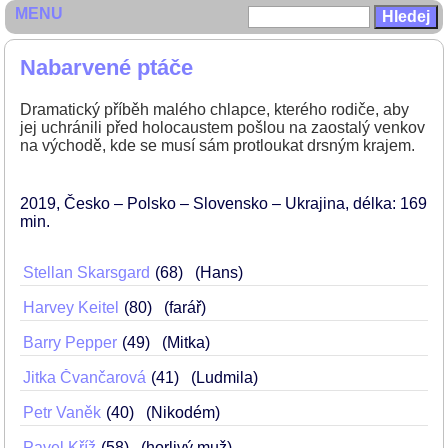
MENU
Nabarvené ptáče
Dramatický příběh malého chlapce, kterého rodiče, aby
jej uchránili před holocaustem pošlou na zaostalý venkov
na východě, kde se musí sám protloukat drsným krajem.
2019
Česko – Polsko – Slovensko – Ukrajina
délka: 169
min
Stellan Skarsgard
68
(Hans)
Harvey Keitel
80
(farář)
Barry Pepper
49
(Mitka)
Jitka Čvančarová
41
(Ludmila)
Petr Vaněk
40
(Nikodém)
Pavel Kříž
58
(horlivý muž)