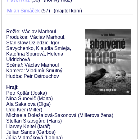
Milan Šimáček
57
(majitel koní)
Režie: Václav Marhoul
Produkce: Václav Marhoul,
Stanisław Dziedzic, Igor
Savychenko, Klaudia Smieja,
Kateřina Spurová, Helena
Uldrichová
Scénář: Václav Marhoul
Kamera: Vladimír Smutný
Hudba: Petr Ostrouchov
Hrají:
Petr Kotlár (Joska)
Nina Šunevič (Marta)
Ala Sakalova (Olga)
Udo Kier (Miller)
Michaela Doležalová-Saxonová (Millerova žena)
Stellan Skarsgård (Hans)
Harvey Keitel (farář)
Julian Sands (Garbos)
Júlia Vidrnáková (Labina)