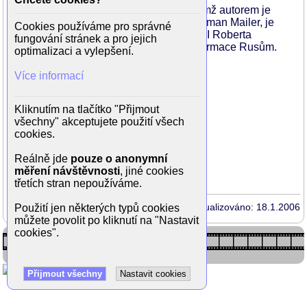
Čtyřhodinová dramatická minisérie, jejímž autorem je
držitel Pulitzerovy ceny za literaturu Norman Mailer, je
Cookies používáme pro správné
věnována osudu speciálního agenta FBI Roberta
fungování stránek a pro jejich
Hanssena, který prodal přísně tajné informace Rusům.
optimalizaci a vylepšení.
Špiónská kauza pak otřásla Amerikou.
Více informací
Režie: Lawrence Schiller
Hrají:
Kliknutím na tlačítko "Přijmout
William Hurt
všechny" akceptujete použití všech
Ron Silver
cookies.
Peter Boyle
Mary-Louise Parkerová
Reálně jde
pouze o anonymní
David Strathairn
měření návštěvnosti
, jiné cookies
třetích stran nepoužíváme.
Aktualizováno: 18.1.2006
Použití jen některých typů cookies
můžete povolit po kliknutí na "Nastavit
cookies".
Přijmout všechny
Nastavit cookies