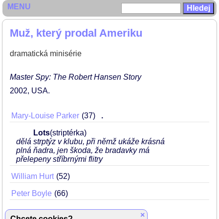
MENU
Muž, který prodal Ameriku
dramatická minisérie
Master Spy: The Robert Hansen Story
2002
USA
Mary-Louise Parker
37
.
Lots
(striptérka)
dělá strptýz v klubu, při němž ukáže krásná
plná ňadra, jen škoda, že bradavky má
přelepeny stříbrnými flitry
William Hurt
52
Peter Boyle
66
×
Chcete cookies?