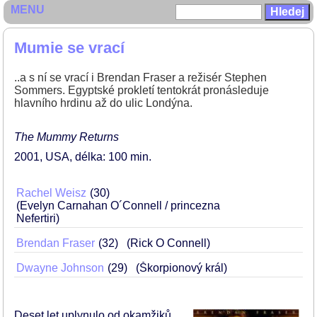
MENU
Mumie se vrací
..a s ní se vrací i Brendan Fraser a režisér Stephen
Sommers. Egyptské prokletí tentokrát pronásleduje
hlavního hrdinu až do ulic Londýna.
The Mummy Returns
2001
USA
délka: 100 min
Rachel Weisz
30
(Evelyn Carnahan O´Connell / princezna
Nefertiri)
Brendan Fraser
32
(Rick O Connell)
Dwayne Johnson
29
(Škorpionový král)
Deset let uplynulo od okamžiků