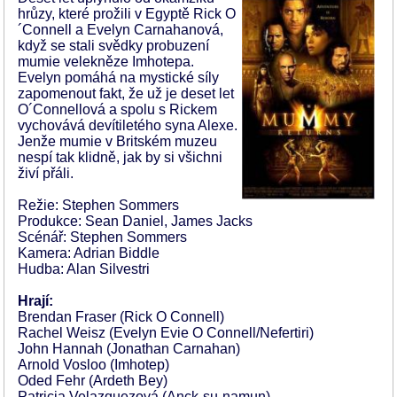
hrůzy, které prožili v Egyptě Rick O
´Connell a Evelyn Carnahanová,
když se stali svědky probuzení
mumie velekněze Imhotepa.
Evelyn pomáhá na mystické síly
zapomenout fakt, že už je deset let
O´Connellová a spolu s Rickem
vychovává devítiletého syna Alexe.
Jenže mumie v Britském muzeu
nespí tak klidně, jak by si všichni
živí přáli.
Režie: Stephen Sommers
Produkce: Sean Daniel, James Jacks
Scénář: Stephen Sommers
Kamera: Adrian Biddle
Hudba: Alan Silvestri
Hrají:
Brendan Fraser (Rick O Connell)
Rachel Weisz (Evelyn Evie O Connell/Nefertiri)
John Hannah (Jonathan Carnahan)
Arnold Vosloo (Imhotep)
Oded Fehr (Ardeth Bey)
Patricia Velazquezová (Anck-su-namun)