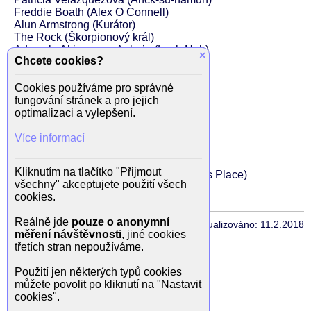
Freddie Boath (Alex O Connell)
Alun Armstrong (Kurátor)
The Rock (Škorpionový král)
Adewale Akinnuoye-Agbaje (Lock-Nah)
×
Chcete cookies?
Shaun Parkes (Izzy)
Bruce Byron (Red)
Joe Dixon (Jacques)
Cookies používáme pro správné
Tom Fisher (Spivey)
fungování stránek a pro jejich
Aharon Ipalé (The Pharaoh)
optimalizaci a vylepšení.
Quill Roberts (Shafek)
Donna Air (Show Girl)
Více informací
Trevor Lovell (Mountain of Flesh)
Sean Cronin (nejvyšší kněz)
Kliknutím na tlačítko "Přijmout
Stephen Sommers (muž ve vaně v Izzy's Place)
všechny" akceptujete použití všech
Rocky Taylor (muž in alley)
cookies.
Reálně jde
pouze o anonymní
Aktualizováno: 11.2.2018
měření návštěvnosti
, jiné cookies
třetích stran nepoužíváme.
Uvidíte v TV
Použití jen některých typů cookies
zítra, 8.8.2026 20:20
Nova
můžete povolit po kliknutí na "Nastavit
cookies".
Zobrazit starší vysílání