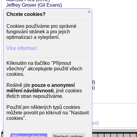
Jeffrey Grover (Gil Evans)
Courtis Fuller (Harold)
×
Chcete cookies?
Drew Lachey (Choreographer)
Chris Bortz (Doorman)
Cookies používáme pro správné
Theron Brown (Piano Player)
fungování stránek a pro jejich
Mark Turkeltaub (Cop #1)
optimalizaci a vylepšení.
Brian Cashwell (Producer)
Paul Chambers (Bass Player)
Více informací
Ernie Royal (Trumpet Player)
Herbie Hancock (Live Concert Band)
Wayne Shorter (Live Concert Band)
Kliknutím na tlačítko "Přijmout
Gary Clark Jr. (Live Concert Band)
všechny" akceptujete použití všech
Robert Glasper (Live Concert Band)
cookies.
Antonio Sanchez (Live Concert Band)
Esperanza Spalding (Live Concert Band)
Reálně jde
pouze o anonymní
David Horace Greer (Boxing Cornerman)
měření návštěvnosti
, jiné cookies
třetích stran nepoužíváme.
Použití jen některých typů cookies
můžete povolit po kliknutí na "Nastavit
cookies".
Mohli jste vidět v TV (zobrazit starší vysílání)
Přijmout všechny
Nastavit cookies