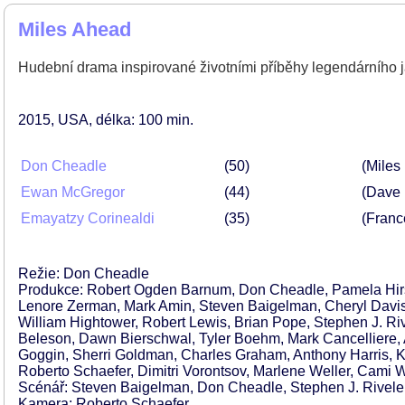
Miles Ahead
Hudební drama inspirované životními příběhy legendárního
2015
USA
délka: 100 min
Don Cheadle
50
(Miles
Ewan McGregor
44
(Dave 
Emayatzy Corinealdi
35
(Franc
Režie: Don Cheadle
Produkce: Robert Ogden Barnum, Don Cheadle, Pamela Hirsch
Lenore Zerman, Mark Amin, Steven Baigelman, Cheryl Davis
William Hightower, Robert Lewis, Brian Pope, Stephen J. Ri
Beleson, Dawn Bierschwal, Tyler Boehm, Mark Cancelliere, 
Goggin, Sherri Goldman, Charles Graham, Anthony Harris, Ke
Roberto Schaefer, Dimitri Vorontsov, Marlene Weller, Cami W
Scénář: Steven Baigelman, Don Cheadle, Stephen J. Rivele,
Kamera: Roberto Schaefer