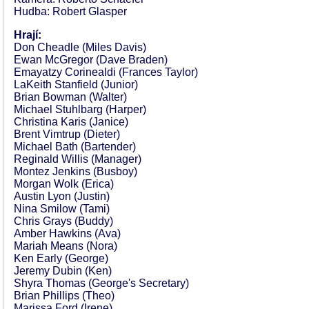
Hudba: Robert Glasper
Hrají:
Don Cheadle (Miles Davis)
Ewan McGregor (Dave Braden)
Emayatzy Corinealdi (Frances Taylor)
LaKeith Stanfield (Junior)
Brian Bowman (Walter)
Michael Stuhlbarg (Harper)
Christina Karis (Janice)
Brent Vimtrup (Dieter)
Michael Bath (Bartender)
Reginald Willis (Manager)
Montez Jenkins (Busboy)
Morgan Wolk (Erica)
Austin Lyon (Justin)
Nina Smilow (Tami)
Chris Grays (Buddy)
Amber Hawkins (Ava)
Mariah Means (Nora)
Ken Early (George)
Jeremy Dubin (Ken)
Shyra Thomas (George's Secretary)
Brian Phillips (Theo)
Marissa Ford (Irene)