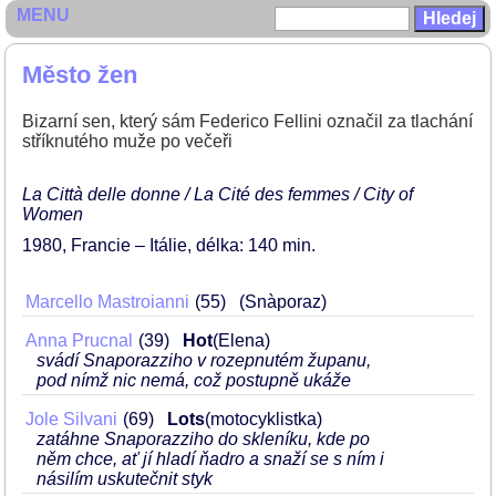
MENU
Město žen
Bizarní sen, který sám Federico Fellini označil za tlachání
stříknutého muže po večeři
La Città delle donne / La Cité des femmes / City of
Women
1980
Francie – Itálie
délka: 140 min
Marcello Mastroianni
55
(Snàporaz)
Anna Prucnal
39
Hot
(Elena)
svádí Snaporazziho v rozepnutém županu,
pod nímž nic nemá, což postupně ukáže
Jole Silvani
69
Lots
(motocyklistka)
zatáhne Snaporazziho do skleníku, kde po
něm chce, ať jí hladí ňadro a snaží se s ním i
násilím uskutečnit styk