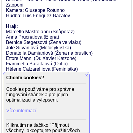
Zapponi
Kamera: Giuseppe Rotunno
Hudba: Luis Enríquez Bacalov
Hrají:
Marcello Mastroianni (Snàporaz)
Anna Prucnalová (Elena)
Bernice Stegersová (Žena ve vlaku)
Jole Silvaniová (Motocyklistka)
Donatella Damianiová (Žena na bruslích)
Ettore Manni (Dr. Xavier Katzone)
Fiammetta Barallaová (Onlio)
Hélene Calzarelliová (Feministka)
Isabelle Canto De Mayaová
×
Chcete cookies?
Catherine Carrelová (Velící důstopjnice)
Stéphane Emilfork
Cookies používáme pro správné
Marcello Di Falco (Slave)
fungování stránek a pro jejich
Silvana Fusacchiaová (Bruslařka)
optimalizaci a vylepšení.
Gabriella Giorgelliová
Dominique Labourierová (Feministka)
Více informací
Stephanie Loiková
Sylvie Mattonová (Feministka)
Maité Nahyrová (Feministka)
Kliknutím na tlačítko "Přijmout
Meerberger Nahyrová
všechny" akceptujete použití všech