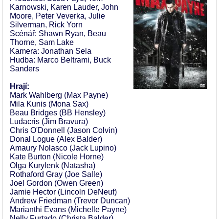
Karnowski, Karen Lauder, John
Moore, Peter Veverka, Julie
Silverman, Rick Yorn
Scénář: Shawn Ryan, Beau
Thorne, Sam Lake
Kamera: Jonathan Sela
Hudba: Marco Beltrami, Buck
Sanders
Hrají:
Mark Wahlberg (Max Payne)
Mila Kunis (Mona Sax)
Beau Bridges (BB Hensley)
Ludacris (Jim Bravura)
Chris O'Donnell (Jason Colvin)
Donal Logue (Alex Balder)
Amaury Nolasco (Jack Lupino)
Kate Burton (Nicole Horne)
Olga Kurylenk (Natasha)
Rothaford Gray (Joe Salle)
Joel Gordon (Owen Green)
Jamie Hector (Lincoln DeNeuf)
Andrew Friedman (Trevor Duncan)
Marianthi Evans (Michelle Payne)
Nelly Furtado (Christa Balder)