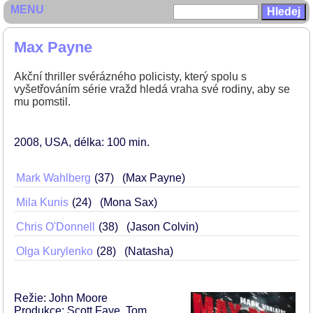
MENU
Max Payne
Akční thriller svérázného policisty, který spolu s
vyšetřováním série vražd hledá vraha své rodiny, aby se
mu pomstil.
2008
USA
délka: 100 min
Mark Wahlberg
37
(Max Payne)
Mila Kunis
24
(Mona Sax)
Chris O'Donnell
38
(Jason Colvin)
Olga Kurylenko
28
(Natasha)
Režie: John Moore
Produkce: Scott Faye, Tom