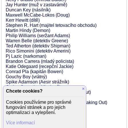
Jay Hunter (muž v zastavárně)
Duncan Key (násilník)
Maxwell McCabe-Lokos (Doug)
Kerr Hewitt (dítě)
Stephen R. Hart (majitel tetovacího obchodu)
Martin Hindy (Demon)
Philip Williams (seržant Adams)
Warren Belle (detektiv Greene)
Ted Atherton (detektiv Shipman)
Rico Simonini (detektiv Amerini)
Pj Lazic (narkoman)
Brandon Carrera (mladý policista)
Katie Odegaard (recepční Jackie)
Conrad Pla (kapitán Bowen)
Gouchy Boy (vrátný)
Spike Adamson (Aesir strážník)
Carlos Gonzalez-Vio (muž)
×
Chcete cookies?
Christina Jocic (Nude Person Making Out)
Lana Denis (Nude Person Making Out)
Cookies používáme pro správné
James Preston Rogers (Nude Person Making Out)
fungování stránek a pro jejich
Genadijs Dolganovs (Misha)
optimalizaci a vylepšení.
Dale Yim (pochůzkář)
Tig Fong
Více informací
Siobhan Murphy (recepční)