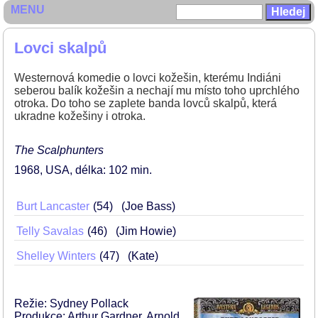
MENU
Lovci skalpů
Westernová komedie o lovci kožešin, kterému Indiáni
seberou balík kožešin a nechají mu místo toho uprchlého
otroka. Do toho se zaplete banda lovců skalpů, která
ukradne kožešiny i otroka.
The Scalphunters
1968
USA
délka: 102 min
Burt Lancaster
54
(Joe Bass)
Telly Savalas
46
(Jim Howie)
Shelley Winters
47
(Kate)
Režie: Sydney Pollack
Produkce: Arthur Gardner, Arnold