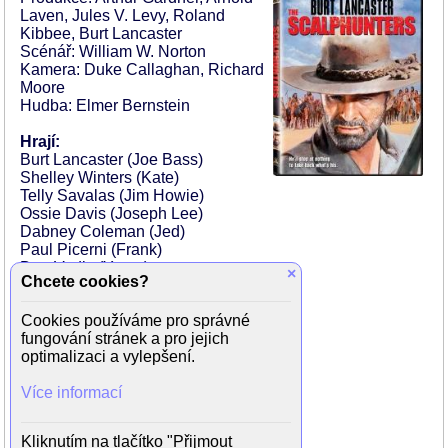
Laven, Jules V. Levy, Roland
Kibbee, Burt Lancaster
Scénář: William W. Norton
Kamera: Duke Callaghan, Richard
Moore
Hudba: Elmer Bernstein
Hrají:
Burt Lancaster (Joe Bass)
Shelley Winters (Kate)
Telly Savalas (Jim Howie)
Ossie Davis (Joseph Lee)
Dabney Coleman (Jed)
Paul Picerni (Frank)
Dan Vadis (Yuma)
×
Chcete cookies?
Armando Silvestre (Two Crows)
Nick Cravat (Yancy)
Cookies používáme pro správné
Tony Epper (lovec skalpů)
fungování stránek a pro jejich
Chuck Roberson (lovec skalpů)
optimalizaci a vylepšení.
John Epper (lovec skalpů)
Jack Williams (lovec skalpů)
Více informací
Gregorio Acosta (lovec skalpů)
Pedro Aguilar (Kiowa)
Marco Antonio Arzate (lovec skalpů)
Kliknutím na tlačítko "Přijmout
Alicia De Lago (žena lovce skalpů)