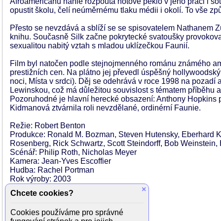
Afroameričanů náhle rozpoutá hotové peklo v jeho práci i s
opustit školu, čelí neúměrnému tlaku médii i okolí. To vše zp
Přesto se nevzdává a sblíží se se spisovatelem Nathanem 
knihu. Současně Silk začne pokrytecké svatoušky provokov
sexualitou nabitý vztah s mladou uklízečkou Faunií.
Film byl natočen podle stejnojmenného románu známého am
prestižních cen. Na plátno jej převedl úspěšný hollywoodsk
noci, Místa v srdci). Děj se odehrává v roce 1998 na pozadí 
Lewinskou, což má důležitou souvislost s tématem příběhu a j
Pozoruhodné je hlavní herecké obsazení: Anthony Hopkins p
Kidmanová ztvárnila roli nevzdělané, ordinérní Faunie.
Režie: Robert Benton
Produkce: Ronald M. Bozman, Steven Hutensky, Eberhard K
Rosenberg, Rick Schwartz, Scott Steindorff, Bob Weinstein,
Scénář: Philip Roth, Nicholas Meyer
Kamera: Jean-Yves Escoffier
Hudba: Rachel Portman
Rok výroby: 2003
Země: USA, Německo, Francie
×
Chcete cookies?
Orig. jazyk: Anglický
Délka: 106 min
Cookies používáme pro správné