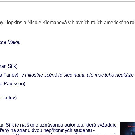
thony Hopkins a Nicole Kidmanová v hlavních rolích amerického 
che Makel
an Silk)
a Farley)
v milostné scéně je sice nahá, ale moc toho neukáže
a Paulsson)
r Farley)
an Silk je na škole uznávanou autoritou, která vyžaduje
řený na stranu dvou nepřítomných studentů -