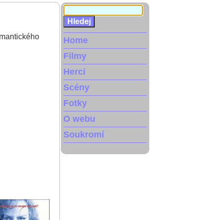
romantického
Home
Filmy
Herci
Scény
Fotky
O webu
Soukromí