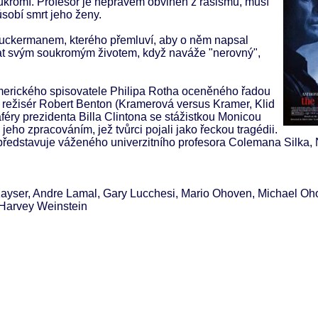
oukromí. Profesor je neprávem obviněn z rasismu, musí
ůsobí smrt jeho ženy.
Zuckermanem, kterého přemluví, aby o něm napsal
at svým soukromým životem, když naváže "nerovný",
erického spisovatele Philipa Rotha oceněného řadou
ý režisér Robert Benton (Kramerová versus Kramer, Klid
aféry prezidenta Billa Clintona se stážistkou Monicou
eho zpracováním, jež tvůrci pojali jako řeckou tragédii.
ředstavuje váženého univerzitního profesora Colemana Silka, 
ayser, Andre Lamal, Gary Lucchesi, Mario Ohoven, Michael Oh
 Harvey Weinstein