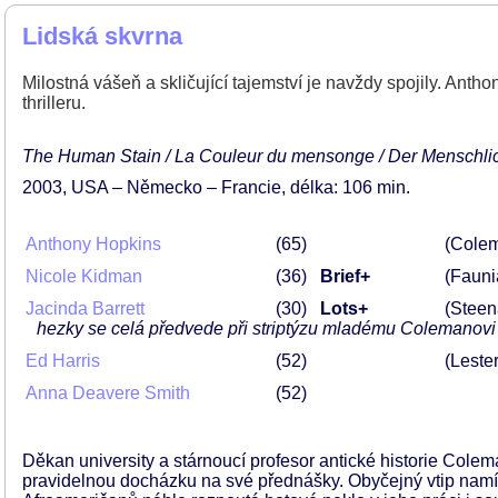
Lidská skvrna
Milostná vášeň a skličující tajemství je navždy spojily. An
thrilleru.
The Human Stain / La Couleur du mensonge / Der Menschli
2003
USA – Německo – Francie
délka: 106 min
Anthony Hopkins
65
(Colem
Nicole Kidman
36
Brief+
(Fauni
Jacinda Barrett
30
Lots+
(Steen
hezky se celá předvede při striptýzu mladému Colemanovi
Ed Harris
52
(Leste
Anna Deavere Smith
52
Děkan university a stárnoucí profesor antické historie Colem
pravidelnou docházku na své přednášky. Obyčejný vtip namí