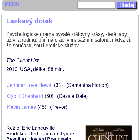
MENU
Laskavý dotek
Psychologické drama bývalé královny krásy, která, aby
uživila rodinu, přijímá práci v masážním salonu, i když ví,
že součástí jsou i erotické služby.
The Client List
2010
USA
délka: 88 min
Jennifer Love Hewitt
31
(Samantha Horton)
Cybill Shepherd
60
(Cassie Dale)
Kevin James
45
(Trevor)
Režie: Eric Laneuville
Produkce: Ted Bauman, Lynne
Bespflug, Howard Braunstein,