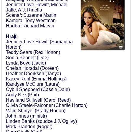
Jennifer Love Hewitt, Michael
Jaffe, A.J. Rinella
Scénář: Suzanne Martin
Kamera: Tony Westman
Hudba: Richard Marvin
Hrají:
Jennifer Love Hewitt (Samantha
Horton)
Teddy Sears (Rex Horton)
Sonja Bennett (Dee)
Lynda Boyd (Jacie)
Chelah Horsdal (Doreen)
Heather Doerksen (Tanya)
Kacey Rohl (Emma Hollings)
Kandyse McClure (Laura)
Cybill Shepherd (Cassie Dale)
Andy Nez (Phil)
Haviland Stillwell (Carol Reed)
Olivia Steele-Falconer (Charlie Horton)
Valin Shinyei (Brady Horton)
John Innes (ministr)
Linden Banks (soudce J.J. Ogilvy)
Mark Brandon (Roger)
Gary Chalk (Carl)