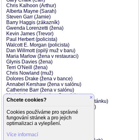
Chris Kalhoon (Arthur)
Alberta Mayne (Sarah)
Steven Garr (Jamie)
Barry Haggis (zákazník)
Gwenda Lorenzetti (žena)
Kevin James (Trevor)
Paul Herbert (policista)
Walcott E. Morgan (policista)
Dan Willmott (opilý muž v baru)
Maria Marlow (žena v restauraci)
Glynis Davies (žena)
Terri O'Neill (žena)
Chris Nowland (muž)
Dolores Drake (žena v bance)
Annabel Kershaw (žena v salónu)
Catherine Barr (žena v salónu)
Mark Acheson (prodavač novin)
×
Chcete cookies?
Kelly-Ruth Mercier (žena v novinovém stánku)
Donna Lysell (žena v novinovém stánku)
Cookies používáme pro správné
Forbes Angus (barman)
fungování stránek a pro jejich
David Beairsto (Gary)
optimalizaci a vylepšení.
Darren Daurie (muž)
Iris Paluly (ukřivděná manželka)
Více informací
Luisa Jojic (Church Lady)