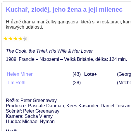
Kuchař, zloděj, jeho žena a její milenec
Hrůzné drama manželky gangstera, která si v restauraci, ka
krvavých událostí.
The Cook, the Thief, His Wife & Her Lover
1989
Francie – Nizozemí – Velká Británie
délka: 124 min
Helen Mirren
43
Lots+
(Georg
Tim Roth
28
(Mitche
Režie: Peter Greenaway
Produkce: Pascale Dauman, Kees Kasander, Daniel Toscan 
Scénář: Peter Greenaway
Kamera: Sacha Vierny
Hudba: Michael Nyman