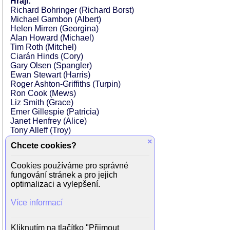
Hrají:
Richard Bohringer (Richard Borst)
Michael Gambon (Albert)
Helen Mirren (Georgina)
Alan Howard (Michael)
Tim Roth (Mitchel)
Ciarán Hinds (Cory)
Gary Olsen (Spangler)
Ewan Stewart (Harris)
Roger Ashton-Griffiths (Turpin)
Ron Cook (Mews)
Liz Smith (Grace)
Emer Gillespie (Patricia)
Janet Henfrey (Alice)
Tony Alleff (Troy)
Paul Russell (Pup)
×
Chcete cookies?
Alex Kingston (Adele)
Ian Sears (Phillipe)
Cookies používáme pro správné
Willie Ross (Roy)
fungování stránek a pro jejich
Ian Dury (Terry Fitch)
optimalizaci a vylepšení.
Diane Langton (May Fitch)
Prudence Oliver (Corelle Fitch)
Více informací
Roger Lloyd-Pack (Geoff)
Bob Goody (Starkie)
Sophie Goodchild (tanečník)
Kliknutím na tlačítko "Přijmout