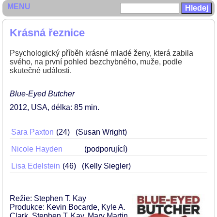
MENU
Krásná řeznice
Psychologický příběh krásné mladé ženy, která zabila
svého, na první pohled bezchybného, muže, podle
skutečné události.
Blue-Eyed Butcher
2012
USA
délka: 85 min
Sara Paxton
24
(Susan Wright)
Nicole Hayden
(podporující)
Lisa Edelstein
46
(Kelly Siegler)
Režie: Stephen T. Kay
Produkce: Kevin Bocarde, Kyle A.
Clark, Stephen T. Kay, Mary Martin,