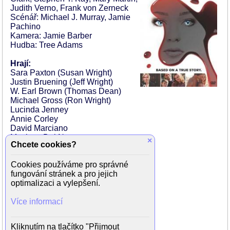
Judith Verno, Frank von Zerneck
Scénář: Michael J. Murray, Jamie
Pachino
Kamera: Jamie Barber
Hudba: Tree Adams
Hrají:
Sara Paxton (Susan Wright)
Justin Bruening (Jeff Wright)
W. Earl Brown (Thomas Dean)
Michael Gross (Ron Wright)
Lucinda Jenney
Annie Corley
David Marciano
Matthew Del Negro
×
Chcete cookies?
Erin Cahill
Lene Ford
Cookies používáme pro správné
Annie Wersching
fungování stránek a pro jejich
Lisa Edelstein (Kelly Siegler)
optimalizaci a vylepšení.
Sam McMurray (Dr. Sheffield)
Vyto Ruginis (Philip Gross)
Více informací
Pat Skipper (soudce Carr)
Aaron Lustig (Dr. Wolfe)
Jonathan Wood (Billy)
Kliknutím na tlačítko "Přijmout
Joshua Snyder (šerif)