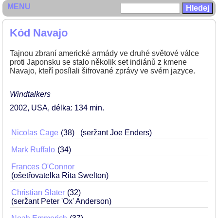
MENU
Kód Navajo
Tajnou zbraní americké armády ve druhé světové válce
proti Japonsku se stalo několik set indiánů z kmene
Navajo, kteří posílali šifrované zprávy ve svém jazyce.
Windtalkers
2002
USA
délka: 134 min
Nicolas Cage
38
(seržant Joe Enders)
Mark Ruffalo
34
Frances O'Connor
(ošetřovatelka Rita Swelton)
Christian Slater
32
(seržant Peter 'Ox' Anderson)