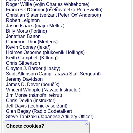
Roger Willie (vojín Charles Whitehorse)
Frances O'Connor (ošetřovatelka Rita Sweltn)
Christian Slater (seržant Peter 'Ox' Anderson)
Robert Leighton
Jason Isaacs (major Mellitz)
Billy Morts (Fortino)
Jonathan Barton
Cameron Thor (Mertens)
Kevin Cooney (lékař)
Holmes Osborne (plukovník Hollings)
Keith Campbell (Kittring)
Chris Gilbertson
Clayton J. Barber (Hasby)
Scott Atkinson (Camp Tarawa Staff Sergeant)
Jeremy Davidson
James D. Dever (poručík)
Vincent Whipple (Navajo Instructor)
Jim Morse (námořní rekrut)
Chris Devlin (instruktor)
Jeff Davis (technický seržant)
Glen Begay (Radio Codetalker)
Steve Tanizaki (Japanese Artillery Officer)
Darrel Guilbeau (velitel bitevní lodi)
×
Chcete cookies?
John Steven Rocha (mariňák)
Robert Aguilar Jr. (vpjín Povovich)