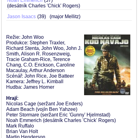
Noah Emmerich
37
(desátník Charles 'Chick' Rogers)
Jason Isaacs
39
(major Mellitz)
Režie: John Woo
Produkce: Stephen Traxler,
Richard Stenta, John Woo, John J.
Smith, Alison R. Rosenzweig,
Tracie Graham-Rice, Terence
Chang, C.O. Erickson, Caroline
Macaulay, Arthur Anderson
Scénář: John Rice, Joe Batteer
Kamera: Jeffrey L. Kimball
Hudba: James Horner
Hrají:
Nicolas Cage (seržant Joe Enders)
Adam Beach (vojín Ben Yahzee)
Peter Stormare (seržant Eric 'Gunny' Hjelmstad)
Noah Emmerich (desátník Charles 'Chick' Rogers)
Mark Ruffalo
Brian Van Holt
Martin Henderson