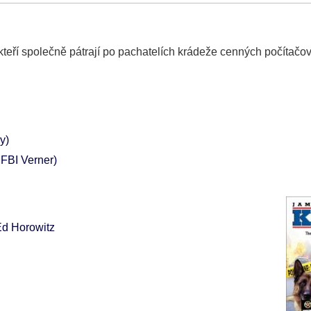
teří společně pátrají po pachatelích krádeže cenných počítačov
y)
 FBI Verner)
Ed Horowitz