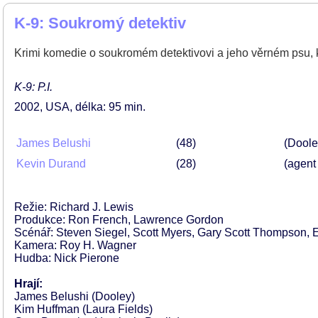
K-9: Soukromý detektiv
Krimi komedie o soukromém detektivovi a jeho věrném psu, k
K-9: P.I.
2002
USA
délka: 95 min
James Belushi
48
(Doole
Kevin Durand
28
(agent
Režie: Richard J. Lewis
Produkce: Ron French, Lawrence Gordon
Scénář: Steven Siegel, Scott Myers, Gary Scott Thompson, 
Kamera: Roy H. Wagner
Hudba: Nick Pierone
Hrají:
James Belushi (Dooley)
Kim Huffman (Laura Fields)