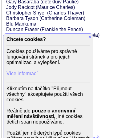
Gary Basaraba (detektuiv Paulie)
Jody Racicot (Maurice Charles)
Christopher Shyer (Charles Thayer)
Barbara Tyson (Catherine Coleman)
Blu Mankuma
Duncan Fraser (Frankie the Fence)
Jason Schombing (detektiv Carlos Cuesta)
×
Chcete cookies?
Kevin Durand (agent FBI Verner)
Matthew Bennett (agen FBI Henry)
Cookies používáme pro správné
Jay Brazeau
fungování stránek a pro jejich
Sarah Carter (Babe)
optimalizaci a vylepšení.
Terry Chen (Sato)
Dean Choe (zloděj)
Více informací
Michael Eklund (Billy Cochran)
G. Michael Gray
Ellie Harvie (Jackie Von Jarvis)
Kliknutím na tlačítko "Přijmout
Dee Jay Jackson (Auto Pool Guy)
všechny" akceptujete použití všech
David Lewis (Jack Von Jarvis)
cookies.
Angela Moore (Angie)
Natassia Malthe (Dirty Dancer)
Reálně jde
pouze o anonymní
měření návštěvnosti
, jiné cookies
třetích stran nepoužíváme.
Použití jen některých typů cookies
Mohli jste vidět v TV (zobrazit starší vysílání)