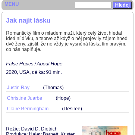
MENU
Jak najít lásku
Romantický film o mladém muži, který celý život hledal
ideální dívku, a teprve až když o něj projevily zájem hned
dvě ženy, zjistil, že ne vždy je vysněná láska tím pravým,
co nás naplňuje.
False Hopes / About Hope
2020
USA
délka: 91 min
Justin Ray
(Thomas)
Christine Juarbe
(Hope)
Claire Bermingham
(Desiree)
Režie: David D. Dietrich
Produkce: Haley Barnett, Kristen