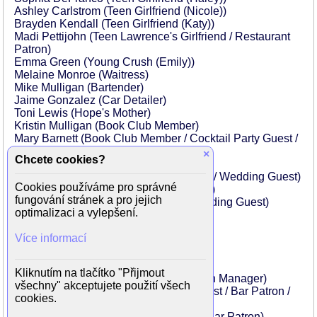
Ashley Carlstrom (Teen Girlfriend (Nicole))
Brayden Kendall (Teen Girlfriend (Katy))
Madi Pettijohn (Teen Lawrence's Girlfriend / Restaurant
Patron)
Emma Green (Young Crush (Emily))
Melaine Monroe (Waitress)
Mike Mulligan (Bartender)
Jaime Gonzalez (Car Detailer)
Toni Lewis (Hope's Mother)
Kristin Mulligan (Book Club Member)
Mary Barnett (Book Club Member / Cocktail Party Guest /
Restaurant Patron / Wedding Guest)
×
Chcete cookies?
Colleen Shelton (Book Club Member)
Nicole Duplechain (Book Club Member / Wedding Guest)
Cookies používáme pro správné
Jennifer McGowan (Book Club Member)
fungování stránek a pro jejich
Erin Monroe (Book Club Member / Wedding Guest)
optimalizaci a vylepšení.
Coryn McGowan (Book Store Fan)
Haillie Halcomb (Book Store Fan)
Více informací
Brianna Zacharias (Book Store Fan)
Gabby Gonta (Fashion Model)
Amber Muhne (Fashion Model)
Kliknutím na tlačítko "Přijmout
Morgan Semrau (Photoshoot Production Manager)
všechny" akceptujete použití všech
Haley Barnett (Photoshoot Make Up Artist / Bar Patron /
cookies.
Wedding Guest)
Matthew McMillin (Photoshoot Gaffer / Bar Patron)