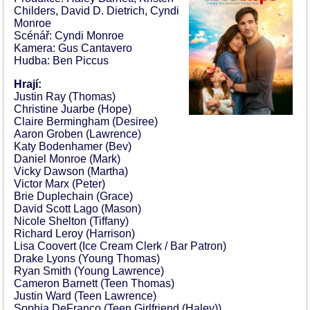
Childers, David D. Dietrich, Cyndi
Monroe
Scénář: Cyndi Monroe
Kamera: Gus Cantavero
Hudba: Ben Piccus
Hrají:
Justin Ray (Thomas)
Christine Juarbe (Hope)
Claire Bermingham (Desiree)
Aaron Groben (Lawrence)
Katy Bodenhamer (Bev)
Daniel Monroe (Mark)
Vicky Dawson (Martha)
Victor Marx (Peter)
Brie Duplechain (Grace)
David Scott Lago (Mason)
Nicole Shelton (Tiffany)
Richard Leroy (Harrison)
Lisa Coovert (Ice Cream Clerk / Bar Patron)
Drake Lyons (Young Thomas)
Ryan Smith (Young Lawrence)
Cameron Barnett (Teen Thomas)
Justin Ward (Teen Lawrence)
Sophia DeFranco (Teen Girlfriend (Haley))