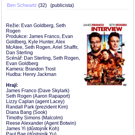
Ben Schwartz
32
(publicista)
Režie: Evan Goldberg, Seth
Rogen
Produkce: James Franco, Evan
Goldberg, Kyle Hunter, Alex
McAtee, Seth Rogen, Ariel Shaffir,
Dan Sterling
Scénář: Dan Sterling, Seth Rogen,
Evan Goldberg
Kamera: Brandon Trost
Hudba: Henry Jackman
Hrají:
James Franco (Dave Skylark)
Seth Rogen (Aaron Rapaport)
Lizzy Caplan (agent Lacey)
Randall Park (prezident Kim)
Diana Bang (Sook)
Timothy Simons (Malcolm)
Reese Alexander (Agent Botwin)
James Yi (důstojník Koh)
Paul Bae (důstojník Yu)