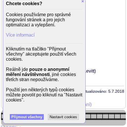
×
Chcete cookies?
Joe Mande (Joe)
Alice Wetterlund (Alice)
Cookies používáme pro správné
Stacey Turner (moderátor)
fungování stránek a pro jejich
Sam Catlin (moderátor)
optimalizaci a vylepšení.
Guy Fieri (Guy Fieri)
Ben Schwartz (publicista)
Více informací
Alan Blumenfeld (izraelský premiér)
Paola Botero (tanečník)
Thomas Cadrot (Fake Korean Soldier)
Kliknutím na tlačítko "Přijmout
Steve Chang (North Korean Soldier)
všechny" akceptujete použití všech
Curt Clendenin (Surprise Partygoer)
cookies.
David Diaan (Palestinian President)
Eminem (Eminem)
Reálně jde
pouze o anonymní
Joseph Gordon-Levitt (Joseph Gordon-Levitt)
měření návštěvnosti
, jiné cookies
...
třetích stran nepoužíváme.
Použití jen některých typů cookies
Aktualizováno: 5.7.2018
můžete povolit po kliknutí na "Nastavit
cookies".
Mohli jste vidět v TV (zobrazit starší vysílání)
Přijmout všechny
Nastavit cookies