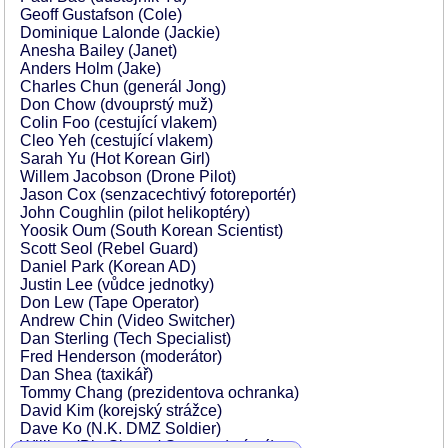
Geoff Gustafson (Cole)
Dominique Lalonde (Jackie)
Anesha Bailey (Janet)
Anders Holm (Jake)
Charles Chun (generál Jong)
Don Chow (dvouprstý muž)
Colin Foo (cestující vlakem)
Cleo Yeh (cestující vlakem)
Sarah Yu (Hot Korean Girl)
Willem Jacobson (Drone Pilot)
Jason Cox (senzacechtivý fotoreportér)
John Coughlin (pilot helikoptéry)
Yoosik Oum (South Korean Scientist)
Scott Seol (Rebel Guard)
Daniel Park (Korean AD)
Justin Lee (vůdce jednotky)
Don Lew (Tape Operator)
Andrew Chin (Video Switcher)
Dan Sterling (Tech Specialist)
Fred Henderson (moderátor)
Dan Shea (taxikář)
Tommy Chang (prezidentova ochranka)
David Kim (korejský strážce)
Dave Ko (N.K. DMZ Soldier)
William 'Big Sleeps' Stewart (vrátný)