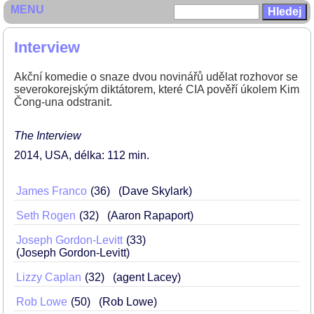
MENU
Interview
Akční komedie o snaze dvou novinářů udělat rozhovor se
severokorejským diktátorem, které CIA pověří úkolem Kim
Čong-una odstranit.
The Interview
2014
USA
délka: 112 min
James Franco
36
(Dave Skylark)
Seth Rogen
32
(Aaron Rapaport)
Joseph Gordon-Levitt
33
(Joseph Gordon-Levitt)
Lizzy Caplan
32
(agent Lacey)
Rob Lowe
50
(Rob Lowe)