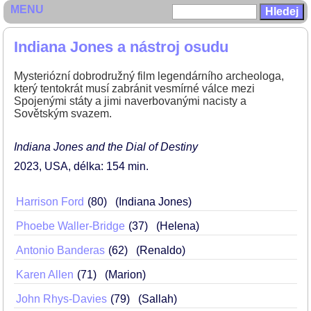
MENU
Indiana Jones a nástroj osudu
Mysteriózní dobrodružný film legendárního archeologa,
který tentokrát musí zabránit vesmírné válce mezi
Spojenými státy a jimi naverbovanými nacisty a
Sovětským svazem.
Indiana Jones and the Dial of Destiny
2023
USA
délka: 154 min
Harrison Ford
80
(Indiana Jones)
Phoebe Waller-Bridge
37
(Helena)
Antonio Banderas
62
(Renaldo)
Karen Allen
71
(Marion)
John Rhys-Davies
79
(Sallah)