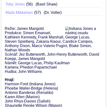
Toby Jones
56
(Basil Shaw)
Mads Mikkelsen
57
(Dr. Voller)
Režie: James Mangold
Produkce: Simon Emanuel,
Kathleen Kennedy, Frank Marshall, George Lucas,
Steven Spielberg, Zakaria Alaoui, Candice Campos,
Anthony Dixon, Marco Valerio Pugini, Blake Simon,
Nathan Woods
Scénář: Jez Butterworth, John-Henry Butterworth, David
Koepp, James Mangold
Námět: George Lucas, Philip Kaufman
Kamera: Phedon Papamichael
Hudba: John Williams
Hrají:
Harrison Ford (Indiana Jones)
Phoebe Waller-Bridge (Helena)
Antonio Banderas (Renaldo)
Karen Allen (Marion)
John Rhys-Davies (Sallah)
Shaunette Renée Wilson (Mason)