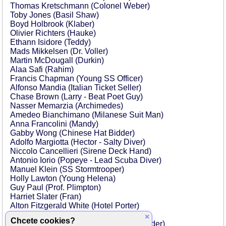
Thomas Kretschmann (Colonel Weber)
Toby Jones (Basil Shaw)
Boyd Holbrook (Klaber)
Olivier Richters (Hauke)
Ethann Isidore (Teddy)
Mads Mikkelsen (Dr. Voller)
Martin McDougall (Durkin)
Alaa Safi (Rahim)
Francis Chapman (Young SS Officer)
Alfonso Mandia (Italian Ticket Seller)
Chase Brown (Larry - Beat Poet Guy)
Nasser Memarzia (Archimedes)
Amedeo Bianchimano (Milanese Suit Man)
Anna Francolini (Mandy)
Gabby Wong (Chinese Hat Bidder)
Adolfo Margiotta (Hector - Salty Diver)
Niccolo Cancellieri (Sirene Deck Hand)
Antonio Iorio (Popeye - Lead Scuba Diver)
Manuel Klein (SS Stormtrooper)
Holly Lawton (Young Helena)
Guy Paul (Prof. Plimpton)
Harriet Slater (Fran)
Alton Fitzgerald White (Hotel Porter)
Ian Porter (Bob - Bartender)
×
Chcete cookies?
Daniel Anderson (Kommando Commander)