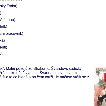
nský Trnka)
)
 Alfatonu)
lník)
izní pracovník)
ka)
enti)
k)
k". Malíři pokojů ze Strakonic, Švandovi, sudičky
ď se skutečně vyplní a Švanda se stane velmi
ější a to co hledá a po čem touží. Je načase vrátit se z