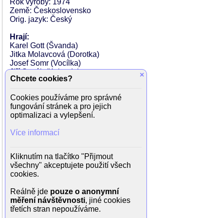
Rok výroby: 1974
Země: Československo
Orig. jazyk: Český
Hrají:
Karel Gott (Švanda)
Jitka Molavcová (Dorotka)
Josef Somr (Vocílka)
Jiří Sovák (Kalenda)
×
Chcete cookies?
Zuzana Kocúriková (Linda)
Ludmila Píchová (Sudička)
Cookies používáme pro správné
Jana Šulcová (Sudička)
fungování stránek a pro jejich
Libuše Švormová (Sudička)
optimalizaci a vylepšení.
Hana Lelitová (Ferrerová)
Vladimír Ráž (Ferrer)
Více informací
Jiří Bruder (Hostinský Trnka)
Bohumil Švarc (Agent Alfatonu)
Jan Cmíral (D´Argenti)
Kliknutím na tlačítko "Přijmout
Stanislav Fišer (Televizní pracovník)
všechny" akceptujete použití všech
Jiří Hálek (Televizní pracovník)
cookies.
Jiří Koutný (Televizní pracovník)
Josef Hlinomaz (Televizní pracovník)
Reálně jde
pouze o anonymní
Jan Faltýnek (Kouzelník)
měření návštěvnosti
, jiné cookies
Lubomír Bryg (Zedník)
třetích stran nepoužíváme.