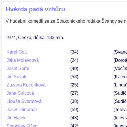
Hvězda padá vzhůru
V hudební komedii se ze Strakonického rodáka Švandy se n
1974
Česko
délka: 133 min
Karel Gott
34
(Švan
Jitka Molavcová
24
(Dorot
Josef Somr
40
(Vocíl
Jiří Sovák
53
(Kalen
Zuzana Kocúriková
25
(Linda
Jana Šulcová
27
(Sudič
Libuše Švormová
38
(Sudič
Josef Hlinomaz
59
(Telev
Jiří Hálek
43
(televi
Stanislav Fišer
42
(televi