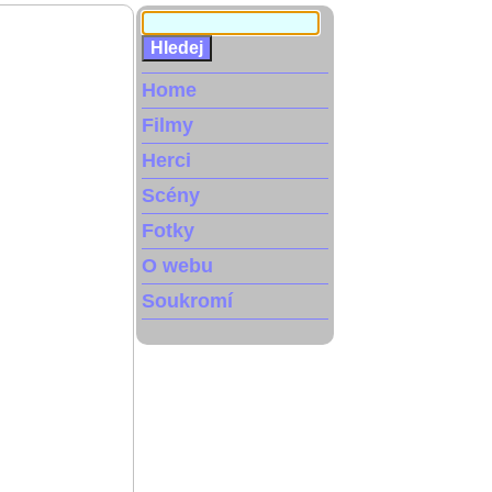
Home
Filmy
Herci
Scény
Fotky
O webu
Soukromí