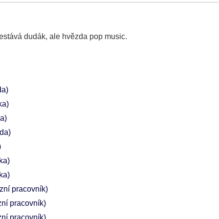
estává dudák, ale hvězda pop music.
da)
ka)
ka)
da)
)
ka)
ka)
izní pracovník)
zní pracovník)
zní pracovník)