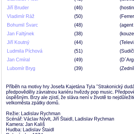
Jiří Bruder
46
(hosti
Vladimír Ráž
50
(Ferrer
Bohumil Švarc
48
(agent
Jan Faltýnek
38
(kouze
Jiří Koutný
44
(Telev
Ludmila Píchová
51
(Sudič
Jan Cmíral
49
(D´Arg
Lubomír Bryg
39
(Zední
Příběh na motivy hry Josefa Kajetána Tyla "Strakonický dudá
předpověděly závratnou kariéru hvězdy pop music. Předpově
úspěšným. Brzy ale zjistí, že sláva není v životě to nejdůležit
velkoměsta zpátky domů.
Režie: Ladislav Rychman
Scénář: Václav Nývlt, Jiří Štaidl, Ladislav Rychman
Kamera: Jan Kališ
Hudba: Ladislav Štaidl