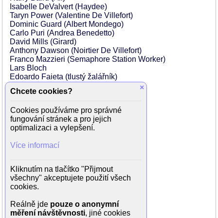
Isabelle DeValvert (Haydee)
Taryn Power (Valentine De Villefort)
Dominic Guard (Albert Mondego)
Carlo Puri (Andrea Benedetto)
David Mills (Girard)
Anthony Dawson (Noirtier De Villefort)
Franco Mazzieri (Semaphore Station Worker)
Lars Bloch
Edoardo Faieta (tlustý žalářník)
Larry Dolgin (žalářník)
×
Chcete cookies?
Cyrus Elias (seržant v kanceláři)
Andrea Fantasia
Cookies používáme pro správné
Piero Gerlini (kněz)
fungování stránek a pro jejich
Andrea Esterhazy (lokaj)
optimalizaci a vylepšení.
George Higgins
John Karlsen (Villefortův sluha Barrois)
Více informací
Renzo Marignano
Gino Marturano
Troy Patterson
Kliknutím na tlačítko "Přijmout
Albert Rueprecht
všechny" akceptujete použití všech
Marco Tulli
cookies.
Bill Vanders
Louis Waldon
Reálně jde
pouze o anonymní
Richard Watson
měření návštěvnosti
, jiné cookies