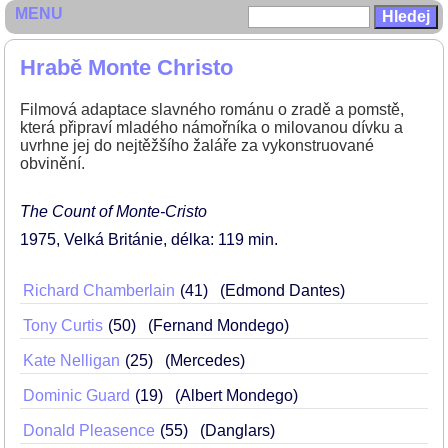
MENU
Hrabě Monte Christo
Filmová adaptace slavného románu o zradě a pomstě,
která připraví mladého námořníka o milovanou dívku a
uvrhne jej do nejtěžšího žaláře za vykonstruované
obvinění.
The Count of Monte-Cristo
1975
Velká Británie
délka: 119 min
Richard Chamberlain
41
(Edmond Dantes)
Tony Curtis
50
(Fernand Mondego)
Kate Nelligan
25
(Mercedes)
Dominic Guard
19
(Albert Mondego)
Donald Pleasence
55
(Danglars)