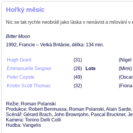
Hořký měsíc
Nic se tak rychle neobrátí jako láska v nenávist a milování v
Bitter Moon
1992
Francie – Velká Británie
délka: 134 min
Hugh Grant
31
(Nigel
Emmanuelle Seigner
26
Lots
(Mimi)
Peter Coyote
49
(Oscar
Kristin Scott Thomas
32
(Fiona
Režie: Roman Polanski
Produkce: Robert Benmussa, Roman Polanski, Alain Sarde, T
Scénář: Gérard Brach, John Brownjohn, Pascal Bruckner, Je
Kamera: Tonino Delli Colli
Hudba: Vangelis