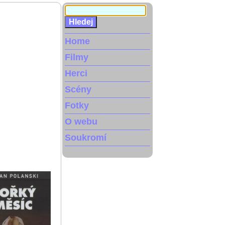
Home
Filmy
Herci
Scény
Fotky
O webu
Soukromí