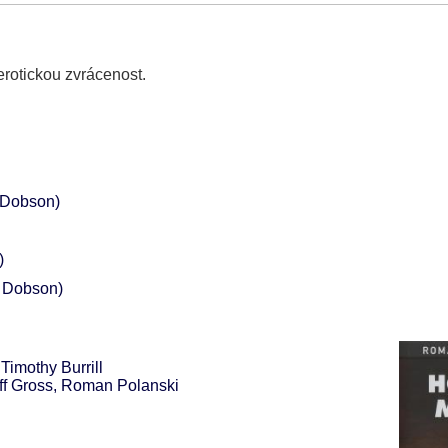
 erotickou zvrácenost.
 Dobson)
)
 Dobson)
imothy Burrill
ff Gross, Roman Polanski