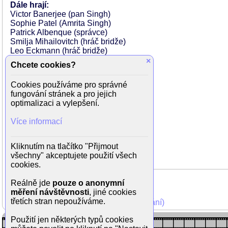
Dále hrají:
Victor Banerjee (pan Singh)
Sophie Patel (Amrita Singh)
Patrick Albenque (správce)
Smilja Mihailovitch (hráč bridže)
Leo Eckmann (hráč bridže)
Luca Vellani
×
Chcete cookies?
Richard Dieux
Danny Wuyts (Kapelník)
Cookies používáme pro správné
Daniel Dhubert (autobusový inspektor)
fungování stránek a pro jejich
Nathalie Galán (dívka v Butiku)
optimalizaci a vylepšení.
Eric Gonzales (kuchař)
Jim Adhi Limas (Thai Maître D'
Více informací
Boris Bergman (Oscarův Kamarád)
Olivia Brunaux (Cindy)
Heavon Grant (Basil)
Kliknutím na tlačítko "Přijmout
Charlene (šlapka)
všechny" akceptujete použití všech
cookies.
Reálně jde
pouze o anonymní
měření návštěvnosti
, jiné cookies
třetích stran nepoužíváme.
Mohli jste vidět v TV (zobrazit starší vysílání)
Použití jen některých typů cookies