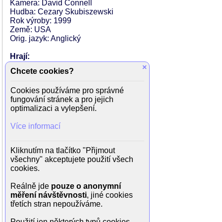
Kamera: David Connell
Hudba: Cezary Skubiszewski
Rok výroby: 1999
Země: USA
Orig. jazyk: Anglický
Hrají:
Jacqueline Bisset (Barbara Thomas)
×
Chcete cookies?
Cameron Daddo (David Overton)
Jerome Ehlers (Detectiv Jack Maitland)
Cookies používáme pro správné
Suzi Dougherty (Jenny Page)
fungování stránek a pro jejich
William Gluth (Ray Thomas)
optimalizaci a vylepšení.
Alexandra Schepisi (Linda Thomas)
Sullivan Stapleton (Craig Thomas)
Více informací
Grant Piro (Conlon)
Louis Dingemans (Peter Laroy)
Gerald Lepkowski (Kosgo)
Kliknutím na tlačítko "Přijmout
John Murphy (Bill Young)
všechny" akceptujete použití všech
John Arnold (Colin Pierce)
cookies.
Jane Hall (reportér)
Roger Stephen (reportér)
Reálně jde
pouze o anonymní
Jessica Muschamp (reportérka)
měření návštěvnosti
, jiné cookies
Andrew Russell (Theo)
třetích stran nepoužíváme.
Joelene Crnogorac (Tyler)
Andrew Curry (Grady)
Použití jen některých typů cookies