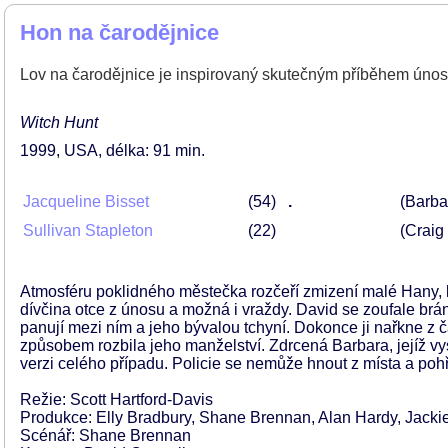
Hon na čarodějnice
Lov na čarodějnice je inspirovaný skutečným příběhem únosu
Witch Hunt
1999
USA
délka: 91 min
Jacqueline Bisset
54
.
(Barb
Sullivan Stapleton
22
(Craig
Atmosféru poklidného městečka rozčeří zmizení malé Hany, kt
dívčina otce z únosu a možná i vraždy. David se zoufale brán
panují mezi ním a jeho bývalou tchyní. Dokonce ji nařkne z č
způsobem rozbila jeho manželství. Zdrcená Barbara, jejíž v
verzi celého případu. Policie se nemůže hnout z místa a poh
Režie: Scott Hartford-Davis
Produkce: Elly Bradbury, Shane Brennan, Alan Hardy, Jacki
Scénář: Shane Brennan