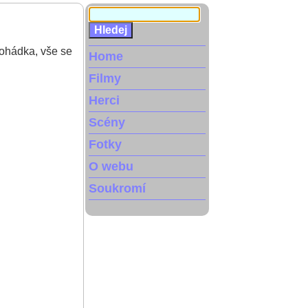
pohádka, vše se
Home
Filmy
Herci
Scény
Fotky
O webu
Soukromí