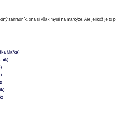
ný zahradník, ona si však myslí na markýze. Ale jelikož je to 
řka Mařka)
dník)
e)
e)
t)
ík)
k)