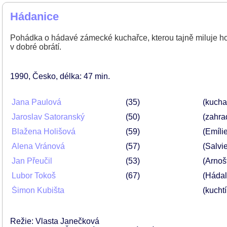
Hádanice
Pohádka o hádavé zámecké kuchařce, kterou tajně miluje hod
v dobré obrátí.
1990
Česko
délka: 47 min
Jana Paulová
35
(kucha
Jaroslav Satoranský
50
(zahra
Blažena Holišová
59
(Emíli
Alena Vránová
57
(Salvi
Jan Přeučil
53
(Arnoš
Lubor Tokoš
67
(Hádal
Šimon Kubišta
(kuchtí
Režie: Vlasta Janečková