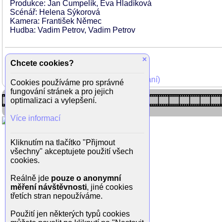
Produkce: Jan Čumpelík, Eva Hladíková
Scénář: Helena Sýkorová
Kamera: František Němec
Hudba: Vadim Petrov, Vadim Petrov
×
Chcete cookies?
Mohli jste vidět v TV (zobrazit starší vysílání)
Cookies používáme pro správné
fungování stránek a pro jejich
optimalizaci a vylepšení.
Více informací
Kliknutím na tlačítko "Přijmout
všechny" akceptujete použití všech
cookies.
Reálně jde
pouze o anonymní
měření návštěvnosti
, jiné cookies
třetích stran nepoužíváme.
Použití jen některých typů cookies