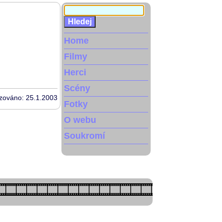
Home
Filmy
Herci
Scény
izováno: 25.1.2003
Fotky
O webu
Soukromí