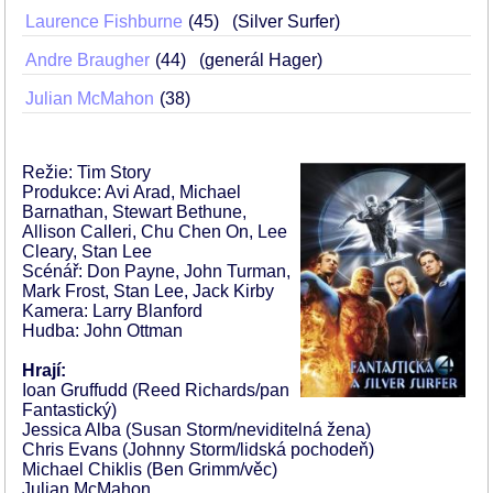
Laurence Fishburne
45
(Silver Surfer)
Andre Braugher
44
(generál Hager)
Julian McMahon
38
Režie: Tim Story
Produkce: Avi Arad, Michael
Barnathan, Stewart Bethune,
Allison Calleri, Chu Chen On, Lee
Cleary, Stan Lee
Scénář: Don Payne, John Turman,
Mark Frost, Stan Lee, Jack Kirby
Kamera: Larry Blanford
Hudba: John Ottman
Hrají:
Ioan Gruffudd (Reed Richards/pan
Fantastický)
Jessica Alba (Susan Storm/neviditelná žena)
Chris Evans (Johnny Storm/lidská pochodeň)
Michael Chiklis (Ben Grimm/věc)
Julian McMahon