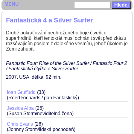
MENU
Fantastická 4 a Silver Surfer
Druhé pokračování neohroženého boje čtveřice
superhrdinů, kteří tentokrát musí ochránit svět před zkázu
rozsévajícím poslem z dalekého vesmíru, jehož úkolem je
Zemi zahubit.
Fantastic Four: Rise of the Silver Surfer / Fantastic Four 2
/ Fantastická čtyřka a Silver Surfer
2007
USA
délka: 92 min
Ioan Gruffudd
33
(Reed Richards / pan Fantastický)
Jessica Alba
26
(Susan Storm/neviditelná žena)
Chris Evans
26
(Johnny Storm/lidská pochodeň)