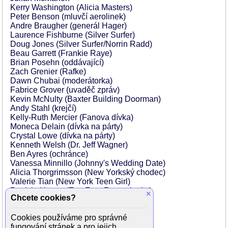
Kerry Washington (Alicia Masters)
Peter Benson (mluvčí aerolinek)
Andre Braugher (generál Hager)
Laurence Fishburne (Silver Surfer)
Doug Jones (Silver Surfer/Norrin Radd)
Beau Garrett (Frankie Raye)
Brian Posehn (oddávající)
Zach Grenier (Rafke)
Dawn Chubai (moderátorka)
Fabrice Grover (uvaděč zpráv)
Kevin McNulty (Baxter Building Doorman)
Andy Stahl (krejčí)
Kelly-Ruth Mercier (Fanova dívka)
Moneca Delain (dívka na párty)
Crystal Lowe (dívka na párty)
Kenneth Welsh (Dr. Jeff Wagner)
Ben Ayres (ochránce)
Vanessa Minnillo (Johnny's Wedding Date)
Alicia Thorgrimsson (New Yorkský chodec)
Valerie Tian (New York Teen Girl)
Patricia Harras (Fan Four Receptionist)
×
Chcete cookies?
Gonzalo Menendez (major Cruz)
Suzanne Ristic (Airline žena)
Cookies používáme pro správné
Giuliana DePandi (reportérka zábavy)
fungování stránek a pro jejich
Lauren Sanchez (reportér Fox News)