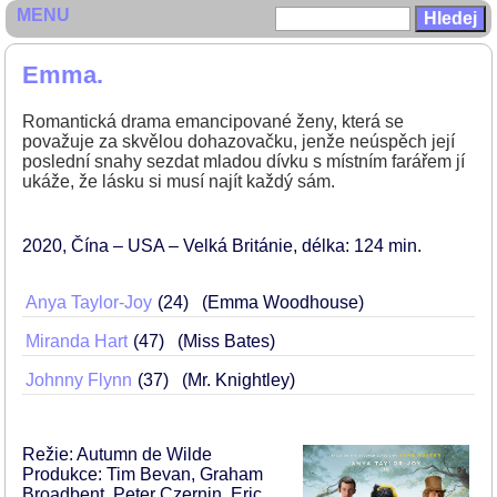
MENU
Emma.
Romantická drama emancipované ženy, která se
považuje za skvělou dohazovačku, jenže neúspěch její
poslední snahy sezdat mladou dívku s místním farářem jí
ukáže, že lásku si musí najít každý sám.
2020
Čína – USA – Velká Británie
délka: 124 min
Anya Taylor-Joy
24
(Emma Woodhouse)
Miranda Hart
47
(Miss Bates)
Johnny Flynn
37
(Mr. Knightley)
Režie: Autumn de Wilde
Produkce: Tim Bevan, Graham
Broadbent, Peter Czernin, Eric