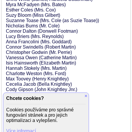
Myra McFadyen (Mrs. Bates)
Esther Coles (Mrs. Cox)
Suzy Bloom (Miss Gilbert)
Suzanne Toase (Mrs. Cole (as Suzie Toase))
Nicholas Burns (Mr. Cole)
Connor Dalton (Donwell Footman)
Lucy Briers (Mrs. Reynolds)
Anna Francolini (Mrs. Goddard)
Connor Swindells (Robert Martin)
Christopher Godwin (Mr. Perrie)
Vanessa Owen (Catherine Martin)
Isis Hainsworth (Elizabeth Martin)
Hannah Stokely (Mrs. Martin)
Charlotte Weston (Mrs. Ford)
Max Toovey (Henry Knightley)
Cecelia Jacob (Bella Knightley)
Cody Gipson (John Knightley Jnr.)
Tabitha Coop (Emma Knightley)
×
Chcete cookies?
Juno Coop (Emma Knightley)
Chloe Pirrie (Isabella Knightley)
Cookies používáme pro správné
Oliver Chris (John Knightley)
fungování stránek a pro jejich
Rose Shalloo (Hannah, Randalls Maid)
optimalizaci a vylepšení.
Tanya Reynolds (Mrs. Elton)
Janine Craig (Dancer)
Více informací
Cris Penfold (Dancer)