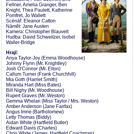
Fellner, Amelia Granger, Ben
Knight, Thea Paulett, Katherine
Pomfret, Jo Wallett
Scénář: Eleanor Catton
Námět: Jane Austen
Kamera: Christopher Blauvelt
Hudba: David Schweitzer, Isobel
Waller-Bridge
Hrají:
Anya Taylor-Joy (Emma Woodhouse)
Johnny Flynn (Mr. Knightley)
Josh O'Connor (Mr. Elton)
Callum Turner (Frank Churchhill)
Mia Goth (Harriet Smith)
Miranda Hart (Miss Bates)
Bill Nighy (Mr. Woodhouse)
Rupert Graves (Mr. Weston)
Gemma Whelan (Miss Taylor / Mrs. Weston)
Amber Anderson (Jane Fairfax)
Angus Imrie (Bartholomew)
Letty Thomas (Biddy)
Aidan White (Hartfield Butler)
Edward Davis (Charles)
Chris White (James, Hartfield Coachman)