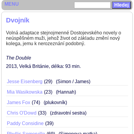
MENU
Dvojník
Volná adaptace stejnojmenné Dostojevského novely o
neúspěšném muži, jehož život od základu změní nový
kolega, jemu k nerozeznání podobný.
The Double
2013
Velká Británie
délka: 93 min
Jesse Eisenberg
29
(Simon / James)
Mia Wasikowska
23
(Hannah)
James Fox
74
(plukovník)
Chris O'Dowd
33
(zdravotní sestra)
Paddy Considine
39
Phyllis Somerville
69
(Simonova matka)