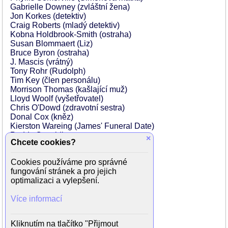
Gabrielle Downey (zvláštní žena)
Jon Korkes (detektiv)
Craig Roberts (mladý detektiv)
Kobna Holdbrook-Smith (ostraha)
Susan Blommaert (Liz)
Bruce Byron (ostraha)
J. Mascis (vrátný)
Tony Rohr (Rudolph)
Tim Key (člen personálu)
Morrison Thomas (kašlající muž)
Lloyd Woolf (vyšetřovatel)
Chris O'Dowd (zdravotní sestra)
Donal Cox (kněz)
Kierston Wareing (James' Funeral Date)
Paddy Considine
×
Chcete cookies?
Gemma Chan
Daniel Chapple (výkonný pracovník)
Cookies používáme pro správné
Nathalie Cox (Jackova žena)
fungování stránek a pro jejich
Martin Crossingham (zdravotník)
optimalizaci a vylepšení.
Catherine Delaloye (letuška)
Lukas DiSparrow (usedlík)
Více informací
Joanna Finata (atraktivní barmanka)
Jeanie Gold (servírka)
Zoe Grisedale (letuška)
Kliknutím na tlačítko "Přijmout
Sally Hawkins (recepční)