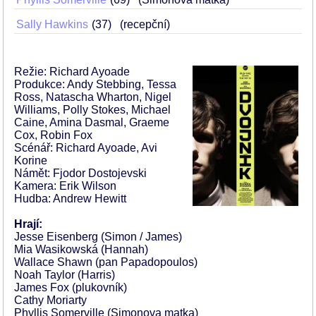
Sally Hawkins
37
(recepční)
Režie: Richard Ayoade
Produkce: Andy Stebbing, Tessa
Ross, Natascha Wharton, Nigel
Williams, Polly Stokes, Michael
Caine, Amina Dasmal, Graeme
Cox, Robin Fox
Scénář: Richard Ayoade, Avi
Korine
Námět: Fjodor Dostojevski
Kamera: Erik Wilson
Hudba: Andrew Hewitt
Hrají:
Jesse Eisenberg (Simon / James)
Mia Wasikowská (Hannah)
Wallace Shawn (pan Papadopoulos)
Noah Taylor (Harris)
James Fox (plukovník)
Cathy Moriarty
Phyllis Somerville (Simonova matka)