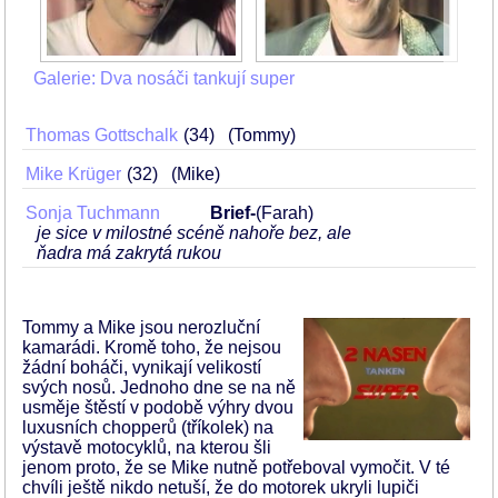
Galerie: Dva nosáči tankují super
Thomas Gottschalk
34
(Tommy)
Mike Krüger
32
(Mike)
Sonja Tuchmann
Brief-
(Farah)
je sice v milostné scéně nahoře bez, ale
ňadra má zakrytá rukou
Tommy a Mike jsou nerozluční
kamarádi. Kromě toho, že nejsou
žádní boháči, vynikají velikostí
svých nosů. Jednoho dne se na ně
usměje štěstí v podobě výhry dvou
luxusních chopperů (tříkolek) na
výstavě motocyklů, na kterou šli
jenom proto, že se Mike nutně potřeboval vymočit. V té
chvíli ještě nikdo netuší, že do motorek ukryli lupiči