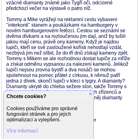
vzácné diamanty známé jako Tygří oči, odcizené
předchozí večer na výstavě o patro níž.
Tommy a Mike vyrážejí na reklamní cestu vybaveni
"interkonti" stanem a poukázkami na hamburgery v
novém hamburgerovém řetězci. Cestou se seznámí se
dvěma dívkami a na rozloučenou jim dají, aniž by tušili
jakou mají cenu, právě ony kameny. Když je najdou
lupiči, kteří se své zasloužené kořisti nehodlají vzdát,
nezbývá jim než slíbit, že do tří dnů získají kameny zpět.
Tommy s Mikem se ale rozhodnou dostat lupiče za mříže
a získat odměnu vypsanou za nalezení kamenů. Jelikož
lupiči nejsou zrovna bystří a dva nosáči se mohou
spolehnout na pomoc přátel z cirkusu, k němuž patří
jedna z dívek, skončí lupiči v kleci s tygry. A diamanty?
Diamanty ukryté do chleba sežere slon, takže Tommy s
Mikem musí pokračovat v roli cirkusových zřízenců a
×
Chcete cookies?
pečlivě sledovat slonovy úlevy, dokud z něj diamanty
nevyjdou. (-k-)
Cookies používáme pro správné
fungování stránek a pro jejich
Režie: Dieter Pröttel
optimalizaci a vylepšení.
Scénář: Thomas Gottschalk, Mike Krüger
Kamera: Franz X. Lederle
Více informací
Země: Německo
Rok výroby: 1984