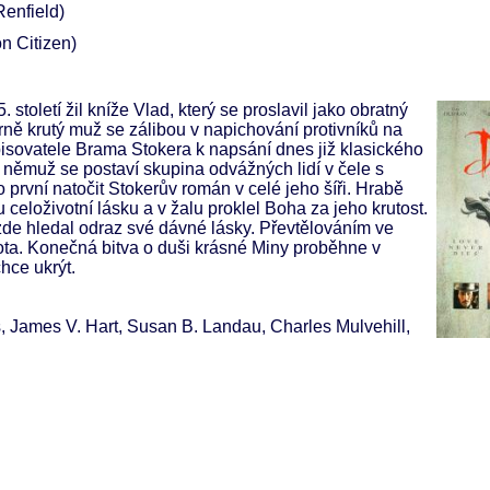
Renfield)
n Citizen)
století žil kníže Vlad, který se proslavil jako obratný
rně krutý muž se zálibou v napichování protivníků na
pisovatele Brama Stokera k napsání dnes již klasického
i němuž se postaví skupina odvážných lidí v čele s
rvní natočit Stokerův román v celé jeho šíři. Hrabě
u celoživotní lásku a v žalu proklel Boha za jeho krutost.
zde hledal odraz své dávné lásky. Převtělováním ve
vota. Konečná bitva o duši krásné Miny proběhne v
hce ukrýt.
 James V. Hart, Susan B. Landau, Charles Mulvehill,