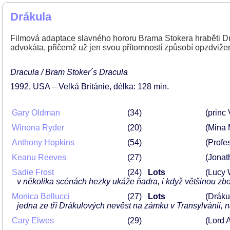
Drákula
Filmová adaptace slavného hororu Brama Stokera hraběti Drák
advokáta, přičemž už jen svou přítomností způsobí opzdvižen
Dracula / Bram Stoker´s Dracula
1992
USA – Velká Británie
délka: 128 min
Gary Oldman
34
(princ
Winona Ryder
20
(Mina 
Anthony Hopkins
54
(Profe
Keanu Reeves
27
(Jonat
Sadie Frost
24
Lots
(Lucy 
v několika scénách hezky ukáže ňadra, i když většinou zb
Monica Bellucci
27
Lots
(Dráku
jedna ze tří Drákulových nevěst na zámku v Transylvánii,
Cary Elwes
29
(Lord 