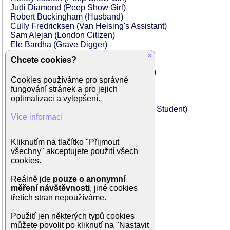
Judi Diamond (Peep Show Girl)
Robert Buckingham (Husband)
Cully Fredricksen (Van Helsing's Assistant)
Sam Alejan (London Citizen)
Ele Bardha (Grave Digger)
Shirley Blackwell (London Citizen))
×
Chcete cookies?
Alain Blazevic (Van Helsing's Student)
Mark Borkowski (Van Helsing's Student)
Cookies používáme pro správné
Mary Cornell (Maid)
fungování stránek a pro jejich
Tina Cote (Extra)
optimalizaci a vylepšení.
Christina Fulton (Vampire Girl)
Jeffery Thomas Johnson (Van Helsing's Student)
Více informací
John F. Kearney (Waiter)
Paul Klar (Soldier)
Michael Laren (Priest)
Kliknutím na tlačítko "Přijmout
Jens Larsen (Monk)
všechny" akceptujete použití všech
Jennifer Lawrence (London Citizen)
cookies.
Juli Lawrence (London Citizen)
Amoré Littrell-Fellini (Impaled Dancer)
Reálně jde
pouze o anonymní
...
měření návštěvnosti
, jiné cookies
třetích stran nepoužíváme.
Použití jen některých typů cookies
můžete povolit po kliknutí na "Nastavit