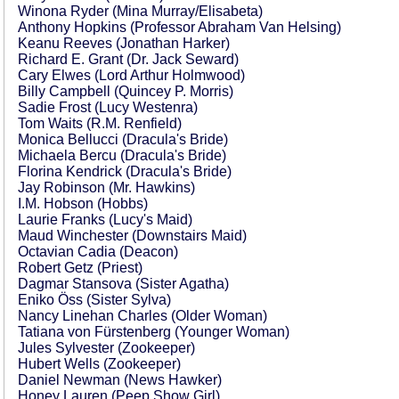
Winona Ryder (Mina Murray/Elisabeta)
Anthony Hopkins (Professor Abraham Van Helsing)
Keanu Reeves (Jonathan Harker)
Richard E. Grant (Dr. Jack Seward)
Cary Elwes (Lord Arthur Holmwood)
Billy Campbell (Quincey P. Morris)
Sadie Frost (Lucy Westenra)
Tom Waits (R.M. Renfield)
Monica Bellucci (Dracula's Bride)
Michaela Bercu (Dracula's Bride)
Florina Kendrick (Dracula's Bride)
Jay Robinson (Mr. Hawkins)
I.M. Hobson (Hobbs)
Laurie Franks (Lucy's Maid)
Maud Winchester (Downstairs Maid)
Octavian Cadia (Deacon)
Robert Getz (Priest)
Dagmar Stansova (Sister Agatha)
Eniko Öss (Sister Sylva)
Nancy Linehan Charles (Older Woman)
Tatiana von Fürstenberg (Younger Woman)
Jules Sylvester (Zookeeper)
Hubert Wells (Zookeeper)
Daniel Newman (News Hawker)
Honey Lauren (Peep Show Girl)