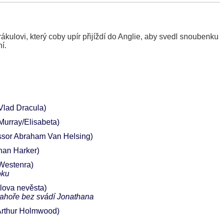
ulovi, který coby upír přijíždí do Anglie, aby svedl snoubenk
í.
 Vlad Dracula)
Murray/Elisabeta)
ssor Abraham Van Helsing)
han Harker)
Westenra)
oku
lova nevěsta)
 nahoře bez svádí Jonathana
Arthur Holmwood)