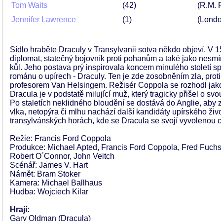
Tom Waits
42
(R.M. 
Jennifer Lawrence
1
(Londo
Sídlo hraběte Draculy v Transylvanii sotva někdo objeví. V 15. 
diplomat, statečný bojovník proti pohanům a také jako nesmí
kůl. Jeho postava prý inspirovala koncem minulého století s
románu o upírech - Draculy. Ten je zde zosobněním zla, prot
profesorem Van Helsingem. Režisér Coppola se rozhodl jako p
Dracula je v podstatě milující muž, který tragicky přišel o svo
Po staletích neklidného bloudění se dostává do Anglie, aby 
vlka, netopýra či mlhu nachází další kandidáty upírského ži
transylvánských horách, kde se Dracula se svojí vyvolenou c
Režie: Francis Ford Coppola
Produkce: Michael Apted, Francis Ford Coppola, Fred Fuchs,
Robert O´Connor, John Veitch
Scénář: James V. Hart
Námět: Bram Stoker
Kamera: Michael Ballhaus
Hudba: Wojciech Kilar
Hrají:
Gary Oldman (Dracula)