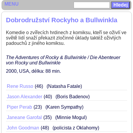
MENU
Dobrodružství Rockyho a Bullwinkla
Komedie o zvířecích hrdinech z komiksu, kteří se oživlí ve
světě lidí snaží překazit zločinné úklady taktéž oživlých
padouchů z jiného komiksu.
The Adventures of Rocky & Bullwinkle / Die Abenteuer
von Rocky und Bullwinkle
2000
USA
délka: 88 min
Rene Russo
46
(Natasha Fatale)
Jason Alexander
40
(Boris Badenov)
Piper Perab
23
(Karen Sympathy)
Janeane Garofal
35
(Minnie Mogul)
John Goodman
48
(policista z Oklahomy)