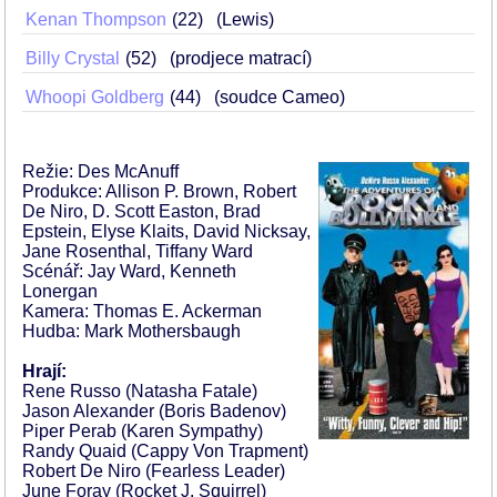
Kenan Thompson
22
(Lewis)
Billy Crystal
52
(prodjece matrací)
Whoopi Goldberg
44
(soudce Cameo)
Režie: Des McAnuff
Produkce: Allison P. Brown, Robert
De Niro, D. Scott Easton, Brad
Epstein, Elyse Klaits, David Nicksay,
Jane Rosenthal, Tiffany Ward
Scénář: Jay Ward, Kenneth
Lonergan
Kamera: Thomas E. Ackerman
Hudba: Mark Mothersbaugh
Hrají:
Rene Russo (Natasha Fatale)
Jason Alexander (Boris Badenov)
Piper Perab (Karen Sympathy)
Randy Quaid (Cappy Von Trapment)
Robert De Niro (Fearless Leader)
June Foray (Rocket J. Squirrel)