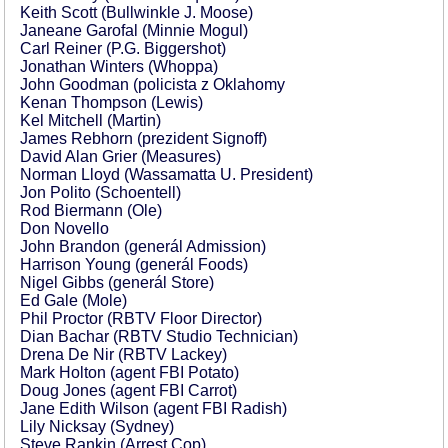
Keith Scott (Bullwinkle J. Moose)
Janeane Garofal (Minnie Mogul)
Carl Reiner (P.G. Biggershot)
Jonathan Winters (Whoppa)
John Goodman (policista z Oklahomy
Kenan Thompson (Lewis)
Kel Mitchell (Martin)
James Rebhorn (prezident Signoff)
David Alan Grier (Measures)
Norman Lloyd (Wassamatta U. President)
Jon Polito (Schoentell)
Rod Biermann (Ole)
Don Novello
John Brandon (generál Admission)
Harrison Young (generál Foods)
Nigel Gibbs (generál Store)
Ed Gale (Mole)
Phil Proctor (RBTV Floor Director)
Dian Bachar (RBTV Studio Technician)
Drena De Nir (RBTV Lackey)
Mark Holton (agent FBI Potato)
Doug Jones (agent FBI Carrot)
Jane Edith Wilson (agent FBI Radish)
Lily Nicksay (Sydney)
Steve Rankin (Arrest Cop)