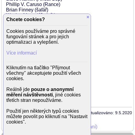
Phillip V. Caruso (Rance)
Brian Finney (šafář)
Wesley Mann (úředník)
×
Chcete cookies?
Jeffrey Ross (okresní prokurátor)
Arvie Lowe Jr. (Sharp-Eyed Student)
Cookies používáme pro správné
Chip Chinery (ostraha)
fungování stránek a pro jejich
Ellis Williams (ostraha)
optimalizaci a vylepšení.
David Brisbin (Average Dad)
Kristen Lowman (Average Mom)
Více informací
Myrna Niles (Average Grandma)
Jack Donner (Average Grandpa)
Paget Brewster (Jenny Spy)
Kliknutím na tlačítko "Přijmout
Victor Raider-Wexler (Igor)
všechny" akceptujete použití všech
Max Grodénchik (Horse Spy)
cookies.
Eugene Alper (Horse Spy)
Susan Berman (Rocky)
Reálně jde
pouze o anonymní
Alexis Thorpe (supermodel)
měření návštěvnosti
, jiné cookies
...
třetích stran nepoužíváme.
Použití jen některých typů cookies
Aktualizováno: 9.5.2020
můžete povolit po kliknutí na "Nastavit
cookies".
Mohli jste vidět v TV (zobrazit starší vysílání)