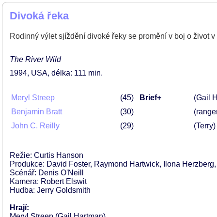
Divoká řeka
Rodinný výlet sjíždění divoké řeky se promění v boj o život
The River Wild
1994
USA
délka: 111 min
Meryl Streep
45
Brief+
(Gail 
Benjamin Bratt
30
(range
John C. Reilly
29
(Terry)
Režie: Curtis Hanson
Produkce: David Foster, Raymond Hartwick, Ilona Herzberg,
Scénář: Denis O'Neill
Kamera: Robert Elswit
Hudba: Jerry Goldsmith
Hrají:
Meryl Streep (Gail Hartman)