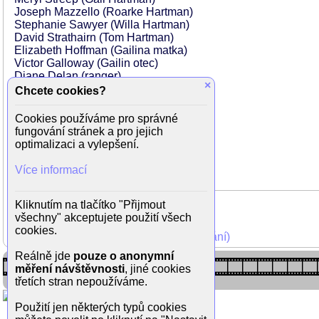
Joseph Mazzello (Roarke Hartman)
Stephanie Sawyer (Willa Hartman)
David Strathairn (Tom Hartman)
Elizabeth Hoffman (Gailina matka)
Victor Galloway (Gailin otec)
Diane Delan (ranger)
×
Thomas F. Duffy (ranger)
Chcete cookies?
Kevin Bacon (Wade)
John C. Reilly (Terry)
Cookies používáme pro správné
William Lucking (Frank)
fungování stránek a pro jejich
Benjamin Bratt (ranger Johnny)
optimalizaci a vylepšení.
Paul Cantelon (violončelista)
Glenn Morshower (policista)
Více informací
Kliknutím na tlačítko "Přijmout
všechny" akceptujete použití všech
cookies.
Mohli jste vidět v TV (zobrazit starší vysílání)
Reálně jde
pouze o anonymní
měření návštěvnosti
, jiné cookies
třetích stran nepoužíváme.
Použití jen některých typů cookies