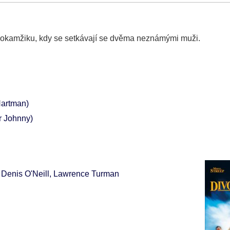
 v okamžiku, kdy se setkávají se dvěma neznámými muži.
Hartman)
r Johnny)
 Denis O'Neill, Lawrence Turman