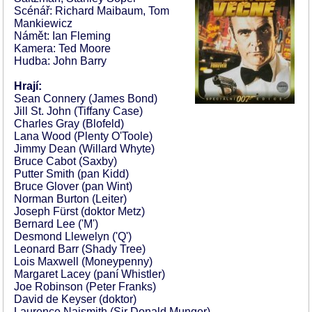
Scénář: Richard Maibaum, Tom
Mankiewicz
Námět: Ian Fleming
Kamera: Ted Moore
Hudba: John Barry
Hrají:
Sean Connery (James Bond)
Jill St. John (Tiffany Case)
Charles Gray (Blofeld)
Lana Wood (Plenty O'Toole)
Jimmy Dean (Willard Whyte)
Bruce Cabot (Saxby)
Putter Smith (pan Kidd)
Bruce Glover (pan Wint)
Norman Burton (Leiter)
Joseph Fürst (doktor Metz)
Bernard Lee ('M')
Desmond Llewelyn ('Q')
Leonard Barr (Shady Tree)
Lois Maxwell (Moneypenny)
Margaret Lacey (paní Whistler)
Joe Robinson (Peter Franks)
David de Keyser (doktor)
Laurence Naismith (Sir Donald Munger)