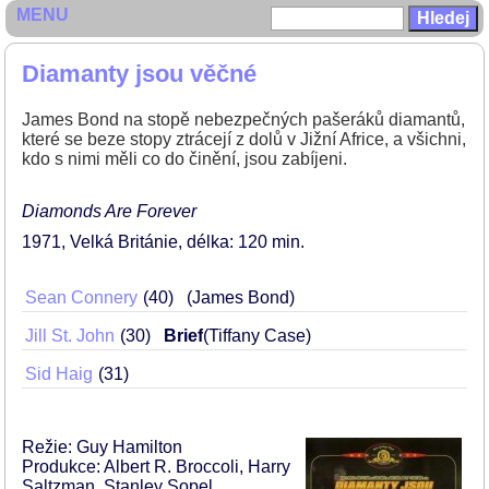
MENU
Diamanty jsou věčné
James Bond na stopě nebezpečných pašeráků diamantů,
které se beze stopy ztrácejí z dolů v Jižní Africe, a všichni,
kdo s nimi měli co do činění, jsou zabíjeni.
Diamonds Are Forever
1971
Velká Británie
délka: 120 min
Sean Connery
40
(James Bond)
Jill St. John
30
Brief
(Tiffany Case)
Sid Haig
31
Režie: Guy Hamilton
Produkce: Albert R. Broccoli, Harry
Saltzman, Stanley Sopel