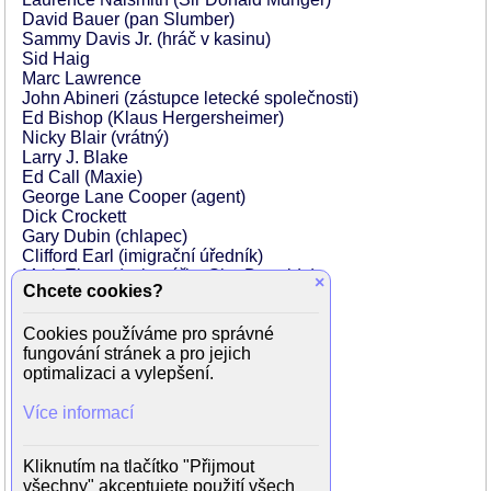
David Bauer (pan Slumber)
Sammy Davis Jr. (hráč v kasinu)
Sid Haig
Marc Lawrence
John Abineri (zástupce letecké společnosti)
Ed Bishop (Klaus Hergersheimer)
Nicky Blair (vrátný)
Larry J. Blake
Ed Call (Maxie)
George Lane Cooper (agent)
Dick Crockett
Gary Dubin (chlapec)
Clifford Earl (imigrační úředník)
Mark Elwes (sekretářka Sira Donalda)
×
Chcete cookies?
Brinsley Forde
Constantine Gregory
Cookies používáme pro správné
Karl Held (agent)
fungování stránek a pro jejich
Debbie Letteau (dívka na rohu)
optimalizaci a vylepšení.
Connie Mason (žena v Bílém domě)
Neil McCarthy
Více informací
Don Messick (hlasatel Circus Circus)
Burt Metcalfe (Maxwell)
Frank Olegario
Kliknutím na tlačítko "Přijmout
Trina Parks (Thumper)
všechny" akceptujete použití všech