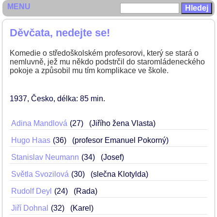
MENU
Děvčata, nedejte se!
Komedie o středoškolském profesorovi, který se stará o
nemluvně, jež mu někdo podstrčil do staromládeneckého
pokoje a způsobil mu tím komplikace ve škole.
1937
Česko
délka: 85 min
Adina Mandlová
27
(Jiřího žena Vlasta)
Hugo Haas
36
(profesor Emanuel Pokorný)
Stanislav Neumann
34
(Josef)
Světla Svozilová
30
(slečna Klotylda)
Rudolf Deyl
24
(Rada)
Jiří Dohnal
32
(Karel)