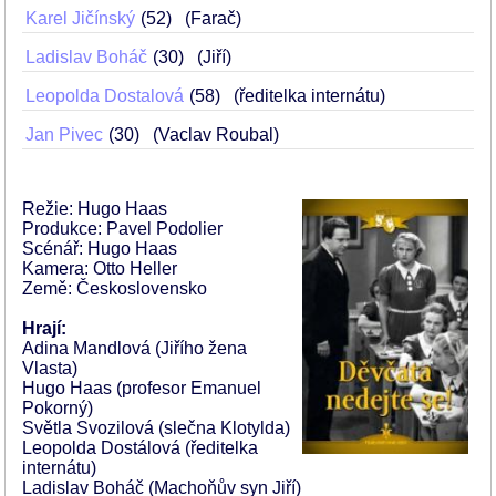
Karel Jičínský
52
(Farač)
Ladislav Boháč
30
(Jiří)
Leopolda Dostalová
58
(ředitelka internátu)
Jan Pivec
30
(Vaclav Roubal)
Režie: Hugo Haas
Produkce: Pavel Podolier
Scénář: Hugo Haas
Kamera: Otto Heller
Země: Československo
Hrají:
Adina Mandlová (Jiřího žena
Vlasta)
Hugo Haas (profesor Emanuel
Pokorný)
Světla Svozilová (slečna Klotylda)
Leopolda Dostálová (ředitelka
internátu)
Ladislav Boháč (Machoňův syn Jiří)