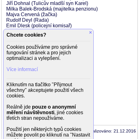
Jiří Dohnal (Tulicův mladší syn Karel)
Milka Balek-Brodská (majitelka penzionu)
Majva Cervená (žačka)
Rudolf Deyl (Rada)
Emil Dlesk (policejní komisař)
Milada Horutová (obuvniková)
×
Chcete cookies?
Karel Jičínský (Farač)
Vladimír Majer (Paperka)
Cookies používáme pro správné
Stanislav Neumann (Josef)
fungování stránek a pro jejich
Jan Pivec (Vaclav Roubal)
optimalizaci a vylepšení.
Eva Prchlíková (žačka)
Vilém Pruner (Malic)
Více informací
Anna Pírková (služka)
František Roland (obuvnik)
Vekoslav Satoria (starosta)
Kliknutím na tlačítko "Přijmout
Jiřina Steimarová (žačka).
všechny" akceptujete použití všech
Helena Svirtová (žačka)
cookies.
Milena Velíšková (žačka)
Karel Veverka (zahradnik)
Reálně jde
pouze o anonymní
Erna Ženíšková (Lidka)
měření návštěvnosti
, jiné cookies
třetích stran nepoužíváme.
Použití jen některých typů cookies
Aktualizováno: 21.12.2016
můžete povolit po kliknutí na "Nastavit