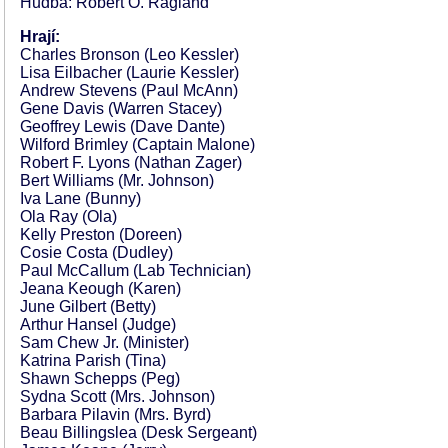
Hudba: Robert O. Ragland
Hrají:
Charles Bronson (Leo Kessler)
Lisa Eilbacher (Laurie Kessler)
Andrew Stevens (Paul McAnn)
Gene Davis (Warren Stacey)
Geoffrey Lewis (Dave Dante)
Wilford Brimley (Captain Malone)
Robert F. Lyons (Nathan Zager)
Bert Williams (Mr. Johnson)
Iva Lane (Bunny)
Ola Ray (Ola)
Kelly Preston (Doreen)
Cosie Costa (Dudley)
Paul McCallum (Lab Technician)
Jeana Keough (Karen)
June Gilbert (Betty)
Arthur Hansel (Judge)
Sam Chew Jr. (Minister)
Katrina Parish (Tina)
Shawn Schepps (Peg)
Sydna Scott (Mrs. Johnson)
Barbara Pilavin (Mrs. Byrd)
Beau Billingslea (Desk Sergeant)