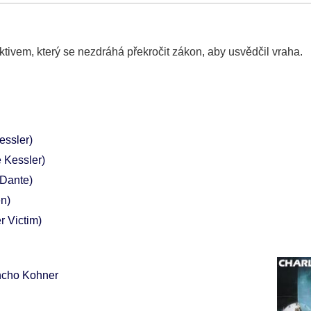
tivem, který se nezdráhá překročit zákon, aby usvědčil vraha.
essler)
e Kessler)
Dante)
n)
r Victim)
ncho Kohner