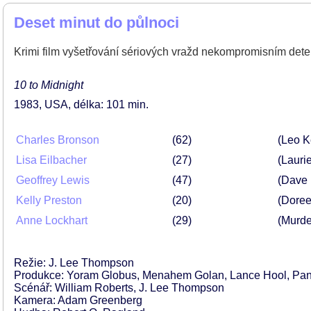
Deset minut do půlnoci
Krimi film vyšetřování sériových vražd nekompromisním detek
10 to Midnight
1983
USA
délka: 101 min
Charles Bronson
62
(Leo K
Lisa Eilbacher
27
(Lauri
Geoffrey Lewis
47
(Dave 
Kelly Preston
20
(Doree
Anne Lockhart
29
(Murde
Režie: J. Lee Thompson
Produkce: Yoram Globus, Menahem Golan, Lance Hool, Pa
Scénář: William Roberts, J. Lee Thompson
Kamera: Adam Greenberg