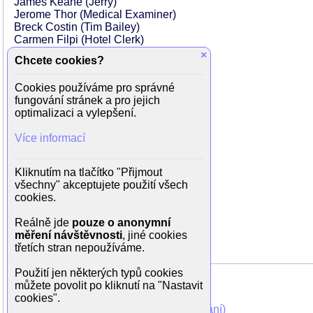
James Keane (Jerry)
Jerome Thor (Medical Examiner)
Breck Costin (Tim Bailey)
Carmen Filpi (Hotel Clerk)
Deran Sarafian (Dale Anders)
×
Chcete cookies?
Jeane Manson (Margo)
Lynette Harrison (Ticket Girl)
Cookies používáme pro správné
Neal Fleming (Young Man)
fungování stránek a pro jejich
John Garwood (Millikan)
optimalizaci a vylepšení.
Shay Duffin (Nestor)
Daniel Ades (Ben Linker)
Více informací
Cynthia Ream (Hooker)
Kyle Edward Cranston (Party Intern)
Beth Reinglass (Office Girl)
Kliknutím na tlačítko "Přijmout
Monica Ekblad (Second Office Girl)
všechny" akceptujete použití všech
Patti Tippo (Party Girl)
cookies.
Anne Lockhart (Murder Victim)
Ron Preston (Orderly)
Reálně jde
pouze o anonymní
Kyle J. Wood (Med. Student)
měření návštěvnosti
, jiné cookies
třetích stran nepoužíváme.
Použití jen některých typů cookies
můžete povolit po kliknutí na "Nastavit
cookies".
Mohli jste vidět v TV (zobrazit starší vysílání)