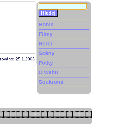
Home
Filmy
Herci
Scény
izováno: 25.1.2003
Fotky
O webu
Soukromí