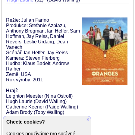
Režie: Julian Farino
Produkce: Stefanie Azpiazu,
Anthony Bregman, Ian Helfer, Sam
Hoffman, Jay Reiss, Daniel
Revers, Leslie Urdang, Dean
Vanech
Scénář: Ian Helfer, Jay Reiss
Kamera: Steven Fierberg
Hudba: Klaus Badelt, Andrew
Raiher
Země: USA
Rok výroby: 2011
Hrají:
Leighton Meester (Nina Ostroff)
Hugh Laurie (David Walling)
Catherine Keener (Paige Walling)
Adam Brody (Toby Walling)
Alia Shawkat (Vanessa Walling)
×
Chcete cookies?
Allison Janney (Carol Ostroff)
Oliver Platt (Terry Ostroff)
Cookies používáme pro správné
Boyd Holbrook (Circle)