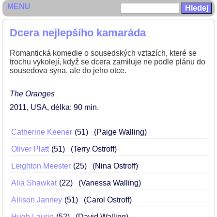
MENU
Dcera nejlepšího kamaráda
Romantická komedie o sousedských vztazích, které se
trochu vykolejí, když se dcera zamiluje ne podle plánu do
sousedova syna, ale do jeho otce.
The Oranges
2011
USA
délka: 90 min
Catherine Keener
51
(Paige Walling)
Oliver Platt
51
(Terry Ostroff)
Leighton Meester
25
(Nina Ostroff)
Alia Shawkat
22
(Vanessa Walling)
Allison Janney
51
(Carol Ostroff)
Hugh Laurie
52
(David Walling)