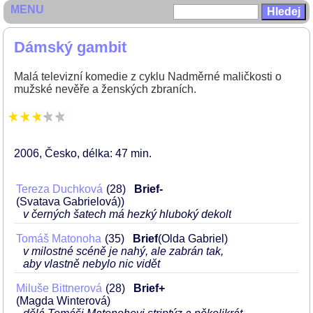
MENU
Dámský gambit
Malá televizní komedie z cyklu Nadměrné maličkosti o
mužské nevěře a ženských zbraních.
2006
Česko
délka: 47 min
Tereza Duchková
28
Brief-
(Svatava Gabrielová))
v černých šatech má hezký hluboký dekolt
Tomáš Matonoha
35
Brief
(Olda Gabriel)
v milostné scéně je nahý, ale zabrán tak,
aby vlastně nebylo nic vidět
Miluše Bittnerová
28
Brief+
(Magda Winterová)