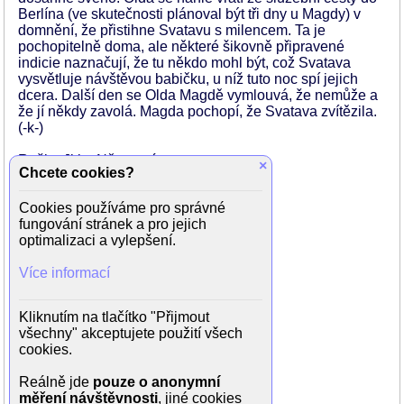
Berlína (ve skutečnosti plánoval být tři dny u Magdy) v
domnění, že přistihne Svatavu s milencem. Ta je
pochopitelně doma, ale některé šikovně připravené
indicie naznačují, že tu někdo mohl být, což Svatava
vysvětluje návštěvou babičku, u níž tuto noc spí jejich
dcera. Další den se Olda Magdě vymlouvá, že nemůže a
že jí někdy zavolá. Magda pochopí, že Svatava zvítězila.
(-k-)
Režie. Jitka Němcová
×
Chcete cookies?
Scénář: Miroslav Vaic
Kamera: Vladimír Holomek
Cookies používáme pro správné
Hudba: Milan Potoček
fungování stránek a pro jejich
Země: Česká republika
optimalizaci a vylepšení.
Rok výroby: 2006
Více informací
Hrají:
Tomáš Matonoha (Olda Gabriel)
Miluše Bittnerová (Magda Winterová)
Kliknutím na tlačítko "Přijmout
Tereza Duchková (Svatava Gabrielová)
všechny" akceptujete použití všech
Jan Révai
cookies.
Rozálie Kotyková
Ondřej Hejma (prodavač v bazaru)
Reálně jde
pouze o anonymní
Lorna Vančurová
měření návštěvnosti
, jiné cookies
Petr Weiss