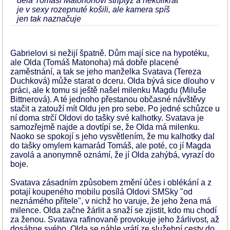
dělá Tomáši Matonohovi striptýz a několikrát
je v sexy rozepnuté košili, ale kamera spíš
jen tak naznačuje
Gabrielovi si nežijí špatně. Dům mají sice na hypotéku,
ale Olda (Tomáš Matonoha) má dobře placené
zaměstnání, a tak se jeho manželka Svatava (Tereza
Duchková) může starat o dceru. Olda bývá sice dlouho v
práci, ale k tomu si ještě našel milenku Magdu (Miluše
Bittnerová). A té jednoho přestanou občasné návštěvy
stačit a zatouží mít Oldu jen pro sebe. Po jedné schůzce u
ní doma strčí Oldovi do tašky své kalhotky. Svatava je
samozřejmě najde a dovtípí se, že Olda má milenku.
Naoko se spokojí s jeho vysvětlením, že mu kalhotky dal
do tašky omylem kamarád Tomáš, ale poté, co jí Magda
zavolá a anonymně oznámí, že jí Olda zahýbá, vyrazí do
boje.
Svatava zásadním způsobem změní účes i oblékání a z
potají koupeného mobilu posílá Oldovi SMSky "od
neznámého přítele", v nichž ho varuje, že jeho žena má
milence. Olda začne žárlit a snaží se zjistit, kdo mu chodí
za ženou. Svatava rafinovaně provokuje jeho žárlivost, až
dosáhne svého. Olda se náhle vrátí ze služební cesty do