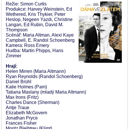
Režie: Simon Curtis
Produkce: Harvey Weinstein, Ed
Wethered, Kris Thykier, Peter
Heslop, Negeen Yazdi, Christine
Langan, Ed Rubin, David M.
Thompson
Scénář: Maria Altman, Alexi Kaye
Campbell, E. Randol Schoenberg
Kamera: Ross Emery
Hudba: Martin Phipps, Hans
Zimmer
Hrají:
Helen Mirren (Maria Altmann)
Ryan Reynolds (Randol Schoenberg)
Daniel Brühl
Katie Holmes (Pam)
Tatiana Maslany (mladý Maria Altmann)
Max Irons (Fritz)
Charles Dance (Sherman)
Antje Traue
Elizabeth McGovern
Jonathan Pryce
Frances Fisher
Moritz Bleibtreu (Klimt)