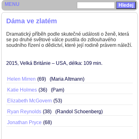
MENU
Dáma ve zlatém
Dramatický příběh podle skutečné události o ženě, která
se po druhé světové válce pustila do zdlouhavého
soudního řízení o dědictví, které její rodině právem náleží.
2015
Velká Británie – USA
délka: 109 min
Helen Mirren
69
(Maria Altmann)
Katie Holmes
36
(Pam)
Elizabeth McGovern
53
Ryan Reynolds
38
(Randol Schoenberg)
Jonathan Pryce
68