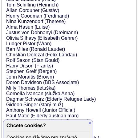
Tom Schilling (Heinrich)
Allan Corduner (Gustáv)
Henry Goodman (Ferdinand)
Nina Kunzendorf (Therese)
Alma Hasun (Luise)
Justus von Dohnanyi (Dreimann)
Olivia Silhavy (Elisabeth Gehrer)
Ludger Pistor (Wran)
Ben Miles (Ronald Lauder)
Christian Dolezal (Felix Landau)
Rolf Saxon (Stan Gould)
Harry Ditson (Franks)
Stephen Greif (Bergen)
John Moraitis (Brown)
Doron Davidson (BBS Associate)
Milly Thomas (letuška)
Cornelia Ivancan (služka Anna)
Dagmar Schwarz (Elderly Refugee Lady)
Gideon Singer (starý muž)
Anthony Howell (Junior Official)
Paul Matic (Elderly austrian man)
Asli Bayram (Anna, Wran's Secretary)
×
Chcete cookies?
Alexander E. Fennon (Bernhard Kohler)
Johannes Seilern (Bruno Grimshitz)
Cookies používáme pro správné
Christoph Moosbrugger (recepční v hotelu)