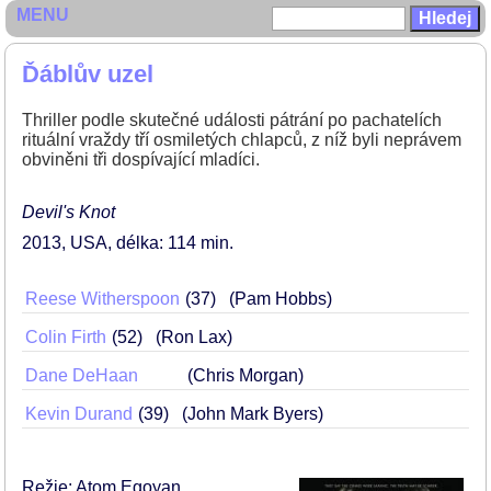
MENU
Ďáblův uzel
Thriller podle skutečné události pátrání po pachatelích
rituální vraždy tří osmiletých chlapců, z níž byli neprávem
obviněni tři dospívající mladíci.
Devil's Knot
2013
USA
délka: 114 min
Reese Witherspoon
37
(Pam Hobbs)
Colin Firth
52
(Ron Lax)
Dane DeHaan
(Chris Morgan)
Kevin Durand
39
(John Mark Byers)
Režie: Atom Egoyan