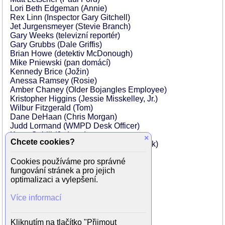
Lori Beth Edgeman (Annie)
Rex Linn (Inspector Gary Gitchell)
Jet Jurgensmeyer (Stevie Branch)
Gary Weeks (televizní reportér)
Gary Grubbs (Dale Griffis)
Brian Howe (detektiv McDonough)
Mike Pniewski (pan domácí)
Kennedy Brice (Jožin)
Anessa Ramsey (Rosie)
Amber Chaney (Older Bojangles Employee)
Kristopher Higgins (Jessie Misskelley, Jr.)
Wilbur Fitzgerald (Tom)
Dane DeHaan (Chris Morgan)
Judd Lormand (WMPD Desk Officer)
Kerry Cahill (Jo Lynn)
×
Chcete cookies?
Brooke Jaye Taylor (Officer Regina Meek)
Brandon Carroll (Bobby DeAngelo)
Cookies používáme pro správné
Ron Clinton Smith (Desk Officer)
fungování stránek a pro jejich
Jonathan Spencer (zkoušející)
optimalizaci a vylepšení.
Katie Kneeland (Ron Lax's Secretary)
Stan Houston (Det. Donald Bray)
Více informací
Joey Nappo (Backwoods Boy)
Julie Guevara (Damien Echols Juror)
Colleen Helm (Damien Echols Juror)
Kliknutím na tlačítko "Přijmout