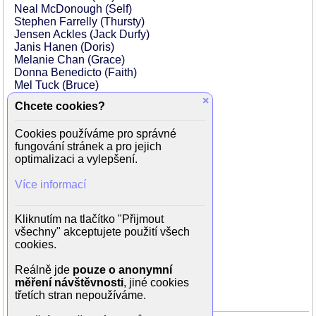
Neal McDonough (Self)
Stephen Farrelly (Thursty)
Jensen Ackles (Jack Durfy)
Janis Hanen (Doris)
Melanie Chan (Grace)
Donna Benedicto (Faith)
Mel Tuck (Bruce)
Emily Delahunty (Little Girl)
×
Chcete cookies?
Hannah Zirke (Little Girl)
John Tierney (Old Man)
Cookies používáme pro správné
Jeff Gulka (Tiny Man)
fungování stránek a pro jejich
Rachel Hayward (Cougar)
optimalizaci a vylepšení.
Irene Karas Loeper (Gogo Dancer)
Elysia Rotaru (Jane)
Více informací
Lauren McGibbon (Jenny)
Caitlin Howden (Kitty)
Keisha Haines (Tara)
Kliknutím na tlačítko "Přijmout
Cecilia Deacon (Woman)
všechny" akceptujete použití všech
Taylor Fogg (1st AD)
cookies.
David Mylrea (Mr. Hornbacher)
Sienna Bohn (Daisy Dukes)
Reálně jde
pouze o anonymní
Chad Kartz (Bartender Eddie)
měření návštěvnosti
, jiné cookies
třetích stran nepoužíváme.