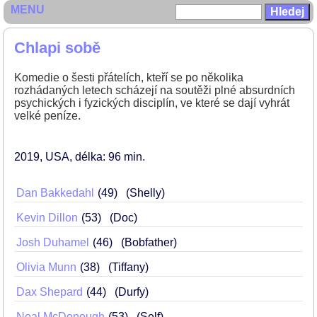
MENU
Chlapi sobě
Komedie o šesti přátelích, kteří se po několika
rozhádaných letech scházejí na soutěži plné absurdních
psychických i fyzických disciplín, ve které se dají vyhrát
velké peníze.
2019
USA
délka: 96 min
Dan Bakkedahl
49
(Shelly)
Kevin Dillon
53
(Doc)
Josh Duhamel
46
(Bobfather)
Olivia Munn
38
(Tiffany)
Dax Shepard
44
(Durfy)
Neal McDonough
53
(Self)