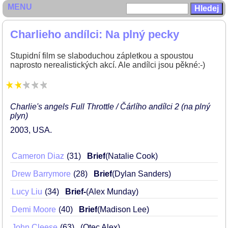
MENU
Charlieho andílci: Na plný pecky
Stupidní film se slaboduchou zápletkou a spoustou
naprosto nerealistických akcí. Ale andílci jsou pěkné:-)
Charlie's angels Full Throttle / Čárlího andílci 2 (na plný
plyn)
2003
USA
Cameron Diaz
31
Brief
(Natalie Cook)
Drew Barrymore
28
Brief
(Dylan Sanders)
Lucy Liu
34
Brief-
(Alex Munday)
Demi Moore
40
Brief
(Madison Lee)
John Cleese
63
(Otec Alex)