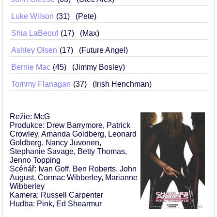
Luke Wilson
31
(Pete)
Shia LaBeouf
17
(Max)
Ashley Olsen
17
(Future Angel)
Bernie Mac
45
(Jimmy Bosley)
Tommy Flanagan
37
(Irish Henchman)
Režie: McG
Produkce: Drew Barrymore, Patrick
Crowley, Amanda Goldberg, Leonard
Goldberg, Nancy Juvonen,
Stephanie Savage, Betty Thomas,
Jenno Topping
Scénář: Ivan Goff, Ben Roberts, John
August, Cormac Wibberley, Marianne
Wibberley
Kamera: Russell Carpenter
Hudba: Pink, Ed Shearmur