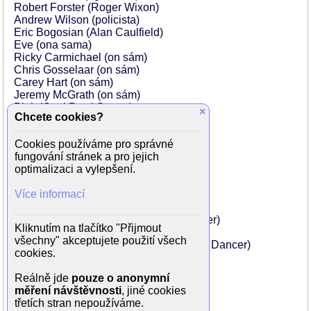
Robert Forster (Roger Wixon)
Andrew Wilson (policista)
Eric Bogosian (Alan Caulfield)
Eve (ona sama)
Ricky Carmichael (on sám)
Chris Gosselaar (on sám)
Carey Hart (on sám)
Jeremy McGrath (on sám)
Pink (Coal Bowl Starter)
×
Chcete cookies?
Guy Oseary (majitelka restaurace)
Carrie Fisher (matka představená)
Cookies používáme pro správné
Zack Shada (hubený kluk)
fungování stránek a pro jejich
Ed Robertson (šerif)
optimalizaci a vylepšení.
Jennifer Gimenez (jeptiška)
Kate Hendrickson (jeptiška)
Více informací
Josh Janowicz (sexy kněz)
Shanti Lowry (Treasure Chest Dancer)
Kasey Campbell (Treasure Chest Dancer)
Kliknutím na tlačítko "Přijmout
Nadine Ellis (Treasure Chest Dancer)
všechny" akceptujete použití všech
Hannah Feldner-Shaw (Treasure Chest Dancer)
cookies.
Cyia Batten (Treasure Chest Dancer)
Staci B. Flood (Treasure Chest Dancer)
Reálně jde
pouze o anonymní
Carmit Bachar (Treasure Chest Dancer)
měření návštěvnosti
, jiné cookies
...
třetích stran nepoužíváme.