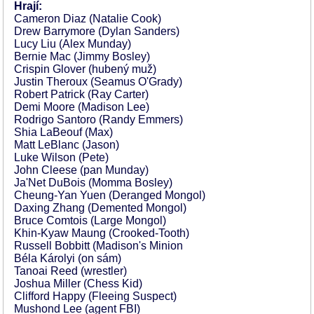
Hrají:
Cameron Diaz (Natalie Cook)
Drew Barrymore (Dylan Sanders)
Lucy Liu (Alex Munday)
Bernie Mac (Jimmy Bosley)
Crispin Glover (hubený muž)
Justin Theroux (Seamus O'Grady)
Robert Patrick (Ray Carter)
Demi Moore (Madison Lee)
Rodrigo Santoro (Randy Emmers)
Shia LaBeouf (Max)
Matt LeBlanc (Jason)
Luke Wilson (Pete)
John Cleese (pan Munday)
Ja'Net DuBois (Momma Bosley)
Cheung-Yan Yuen (Deranged Mongol)
Daxing Zhang (Demented Mongol)
Bruce Comtois (Large Mongol)
Khin-Kyaw Maung (Crooked-Tooth)
Russell Bobbitt (Madison's Minion
Béla Károlyi (on sám)
Tanoai Reed (wrestler)
Joshua Miller (Chess Kid)
Clifford Happy (Fleeing Suspect)
Mushond Lee (agent FBI)