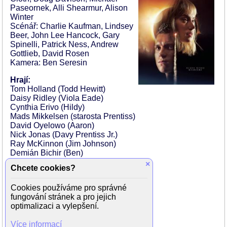
Paseornek, Alli Shearmur, Alison
Winter
Scénář: Charlie Kaufman, Lindsey
Beer, John Lee Hancock, Gary
Spinelli, Patrick Ness, Andrew
Gottlieb, David Rosen
Kamera: Ben Seresin
Hrají:
Tom Holland (Todd Hewitt)
Daisy Ridley (Viola Eade)
Cynthia Erivo (Hildy)
Mads Mikkelsen (starosta Prentiss)
David Oyelowo (Aaron)
Nick Jonas (Davy Prentiss Jr.)
Ray McKinnon (Jim Johnson)
Demián Bichir (Ben)
Kurt Sutter (Cillian)
×
Chcete cookies?
Óscar Jaenada (Wilf)
Mylene Robic (Julie)
Cookies používáme pro správné
Vincent Leclerc (Daws)
fungování stránek a pro jejich
Wendy Adeliyi (dudák)
optimalizaci a vylepšení.
Harrison Osterfield (Farnbranch Man)
Claudia Bess (Gwen)
Více informací
Tara Nicodem (Tara)