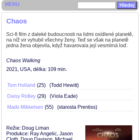
MENU
Chaos
Sci-fi film z daleké budoucnosti na lidmi osídlené planetě,
na níž vir vyhubil všechny ženy. Teď se však na planetě
jedna žena objevila, když havarovala její vesmírná loď.
Chaos Walking
2021
USA
délka: 109 min
Tom Holland
25
(Todd Hewitt)
Daisy Ridley
29
(Viola Eade)
Mads Mikkelsen
55
(starosta Prentiss)
Režie: Doug Liman
Produkce: Ray Angelic, Jason
Cloth, Doug Davison, Michael