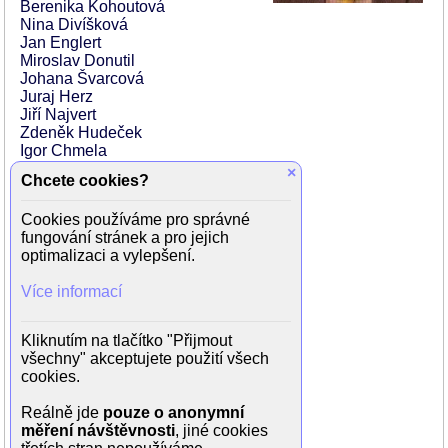
Berenika Kohoutová
Nina Divíšková
Jan Englert
Miroslav Donutil
Johana Švarcová
Juraj Herz
Jiří Najvert
Zdeněk Hudeček
Igor Chmela
Petr Slavík
×
Chcete cookies?
Igor Bareš
Dana Batulková
Cookies používáme pro správné
Jan Turner
fungování stránek a pro jejich
Ernesto Čekan
optimalizaci a vylepšení.
Tomáš Hanák
Ivana Uhlířová
Více informací
Marian Moštík
Jiří Petržilka
Ivan Vojnár
Kliknutím na tlačítko "Přijmout
Jan Hraběta
všechny" akceptujete použití všech
Orlan Mongush
cookies.
Vladimír Gottwald
Zbigniew Zamachowski
Reálně jde
pouze o anonymní
Radim Kalvoda
měření návštěvnosti
, jiné cookies