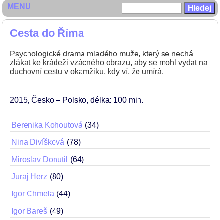
MENU
Cesta do Říma
Psychologické drama mladého muže, který se nechá
zlákat ke krádeži vzácného obrazu, aby se mohl vydat na
duchovní cestu v okamžiku, kdy ví, že umírá.
2015
Česko – Polsko
délka: 100 min
Berenika Kohoutová
34
Nina Divíšková
78
Miroslav Donutil
64
Juraj Herz
80
Igor Chmela
44
Igor Bareš
49