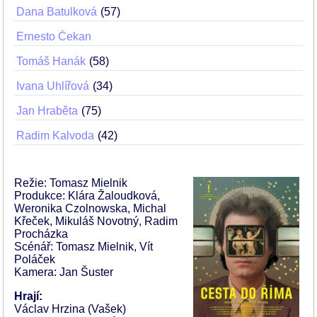
Dana Batulková
57
Ernesto Čekan
Tomáš Hanák
58
Ivana Uhlířová
34
Jan Hraběta
75
Radim Kalvoda
42
Režie: Tomasz Mielnik
Produkce: Klára Žaloudková,
Weronika Czolnowska, Michal
Křeček, Mikuláš Novotný, Radim
Procházka
Scénář: Tomasz Mielnik, Vít
Poláček
Kamera: Jan Šuster
Hrají:
Václav Hrzina (Vašek)