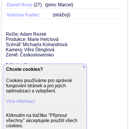
Daniel Rous
27
(princ Marcel)
Vratislav Kadlec
(strážný)
Režie: Adam Rezek
Produkce: Marie Helclová
Scénář: Michaela Koliandrová
Kamera: Věra Štinglová
Země: Československo
Dále hrají:
×
Chcete cookies?
Milena Auská
Vlasta Bachtíková
Cookies používáme pro správné
Kateřina Jelínková
fungování stránek a pro jejich
Ivo Kadlec
optimalizaci a vylepšení.
Jan Kodet
Zora Krásná
Více informací
Anežka Krutská
Metaz Malatialy
Markéta Řepová
Kliknutím na tlačítko "Přijmout
Antonín Schneider
všechny" akceptujete použití všech
Milan Slabihoud
cookies.
Martina Zemanová