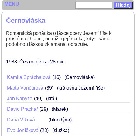
MENU
Černovláska
Romantická pohádka o lásce dcery Jezerní říše k
prostému chlapci, od níž ji její matka, kdysi sama
podobnou láskou zklamaná, odrazuje.
1988
Česko
délka: 28 min
Kamila Špráchalová
16
(Černovláska)
Marta Vančurová
39
(královna Jezerní říše)
Jan Kanyza
40
(král)
David Prachař
29
(Marek)
Dana Vlková
(blondýna)
Eva Jeníčková
23
(služka)