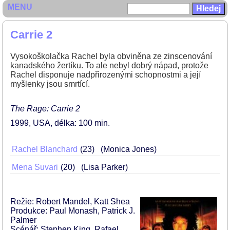
MENU
Carrie 2
Vysokoškolačka Rachel byla obviněna ze zinscenování
kanadského žertíku. To ale nebyl dobrý nápad, protože
Rachel disponuje nadpřirozenými schopnostmi a její
myšlenky jsou smrtící.
The Rage: Carrie 2
1999
USA
délka: 100 min
Rachel Blanchard
23
(Monica Jones)
Mena Suvari
20
(Lisa Parker)
Režie: Robert Mandel, Katt Shea
Produkce: Paul Monash, Patrick J.
Palmer
Scénář: Stephen King, Rafael