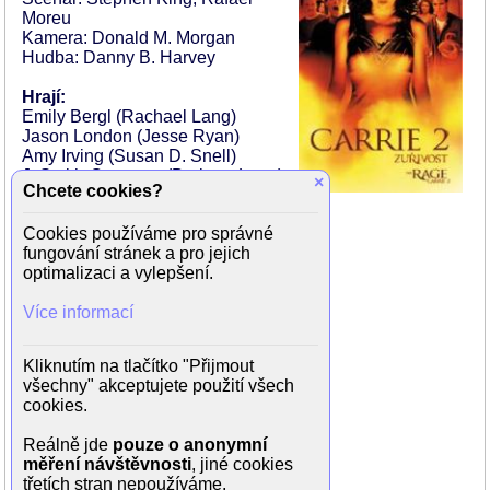
Moreu
Kamera: Donald M. Morgan
Hudba: Danny B. Harvey
Hrají:
Emily Bergl (Rachael Lang)
Jason London (Jesse Ryan)
Amy Irving (Susan D. Snell)
J. Smith-Cameron (Barbara Lang)
×
Chcete cookies?
Dylan Bruno (Mark Bing)
Zachery Ty Bryan (Eric Stark)
Cookies používáme pro správné
Charlotte Ayanna (Tracy Campbell)
fungování stránek a pro jejich
Rachel Blanchard (Monica Jones)
optimalizaci a vylepšení.
Justin Urich (Bradley Winters)
Elijah Craig (Charles Potter)
Více informací
Eddie Kaye Thomas (Arnold)
Mena Suvari (Lisa Parker)
John Doe (Boyd)
Kliknutím na tlačítko "Přijmout
Gordon Clapp (pan Stark)
všechny" akceptujete použití všech
Clint Jordan (Šerif Kelton)
cookies.
Steven Ford (trenér Walsh)
Kate Skinner (Emilyn)
Reálně jde
pouze o anonymní
Rus Blackwell (šerif)
měření návštěvnosti
, jiné cookies
Harold Surratt
třetích stran nepoužíváme.