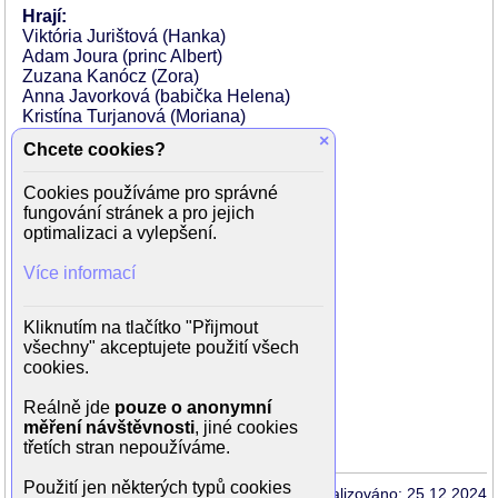
Hrají:
Viktória Jurištová (Hanka)
Adam Joura (princ Albert)
Zuzana Kanócz (Zora)
Anna Javorková (babička Helena)
Kristína Turjanová (Moriana)
David Hartl (Matěj)
×
Chcete cookies?
Leona (Dalia)
Martin Mňahončák (král Ladislav)
Cookies používáme pro správné
František Kovář (mastičkář Ferko)
fungování stránek a pro jejich
Ludmila Swanová
optimalizaci a vylepšení.
Andrea Somorovská
Stanislav Pitoňák
Více informací
Attila Bocsárszky
Tomáš Novák
Martin Klincúch
Kliknutím na tlačítko "Přijmout
Martin Grman
všechny" akceptujete použití všech
Zuzana Horanská
cookies.
Dorota Hrnčiarova
.Přemysl Boublík (princ Albert - voice)
Reálně jde
pouze o anonymní
.Lenka Libjaková (Dalia - voice)
měření návštěvnosti
, jiné cookies
třetích stran nepoužíváme.
Použití jen některých typů cookies
Aktualizováno: 25.12.2024