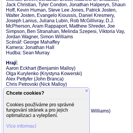
Jack Christian, Tyler Condon, Jonathan Halperyn, Shaun
Hoff, Kevin Human, Steve Lee Jones, Patrick Josten,
Walter Josten, Evangelo Kioussis, Daniel Kresmery,
Joseph Lanius, Juliana Lubin, Rob McGillivray, D.J.
McPherson, Aram Rappaport, Matthew Shreder, Joe
Simpson, Ben Stranahan, Melinda Szepesi, Viktoria Vay,
Jordan Wagner, Simon Williams
Scénář: George Mahaffey
Kamera: Jonathan Hall
Hudba: Sean Murray
Hrají:
Aaron Eckhart (Benjamin Malloy)
Olga Kurylenko (Krystyna Kowerski)
Alex Pettyfer (John Branca)
Chris Petrovski (Nick Malloy)
Laëtitia Eïdo (Farrah Malloy)
×
Chcete cookies?
Nick Moran (Evgeny Khalikov)
Daniel Bernhardt (Kharon Taramov)
Cookies používáme pro správné
Nina Bergman (Hitchens)
fungování stránek a pro jejich
James Faulkner (Deputy Director Austin Williams)
optimalizaci a vylepšení.
Jonathan Ajayi (Desmond Jackson)
Kris Johnson (Ted Waltz)
Více informací
Isobel Wood (Veronique)
Josef Cannon (Jansson)