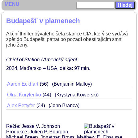
MENU
Budapešť v plamenech
Akční thriller bývalého šéfa stanice CIA, který se vydává
zpět do Budapešti pátrat po pozadí obestírajícím smrt
jeho ženy.
Chief of Station / Americký agent
2024
Maďarsko – USA
délka: 97 min
Aaron Eckhart
56
(Benjamin Malloy)
Olga Kurylenko
44
(Krystyna Kowerski)
Alex Pettyfer
34
(John Branca)
Režie: Jesse V. Johnson
Produkce: Julien P. Bourgon,
Michael Breen, Jonathan Bross, Matthew E. Chausse,