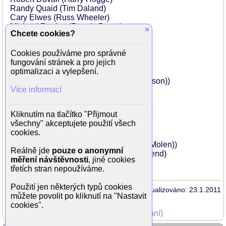
Randy Quaid (Tim Daland)
Cary Elwes (Russ Wheeler)
Michael Rooker (Rowdy Burns)
×
Chcete cookies?
Fred Dalton Thompson (Big John)
John C. Reilly (Buck Bretherton)
Cookies používáme pro správné
J.C. Quinn (Waddell)
fungování stránek a pro jejich
Don Simpson (Aldo Bennedetti)
optimalizaci a vylepšení.
Caroline Williams (Jennie Burns)
Donna W. Scott (Darlene (as Donna Wilson))
Více informací
Chris Ellis (Harlem Hoogerhyde)
Peter Appel (Cole´s Crew)
Stephen Michael Ayers (Crewmember)
Kliknutím na tlačítko "Přijmout
Mike Slattery (Cole´s Crew)
všechny" akceptujete použití všech
John Griesemer (Len Dortort)
cookies.
Barbara Garrick (Lauren Daland)
Gerald R. Molen (Dr. Wilhaire (as Jerry Molen))
Reálně jde
pouze o anonymní
Tania Coleridge (Russ Wheeler´s Girlfriend)
měření návštěvnosti
, jiné cookies
Alexandra Balahoutis (Autograph Fan)
třetích stran nepoužíváme.
Použití jen některých typů cookies
Aktualizováno: 23.1.2011
můžete povolit po kliknutí na "Nastavit
cookies".
Mohli jste vidět v TV (zobrazit starší vysílání)