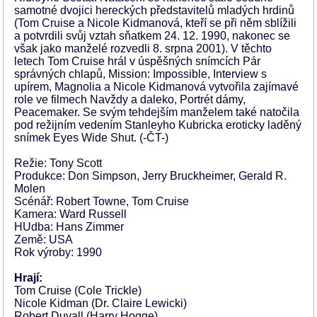
samotné dvojici hereckých představitelů mladých hrdinů
(Tom Cruise a Nicole Kidmanová, kteří se při něm sblížili
a potvrdili svůj vztah sňatkem 24. 12. 1990, nakonec se
však jako manželé rozvedli 8. srpna 2001). V těchto
letech Tom Cruise hrál v úspěšných snímcích Pár
správných chlapů, Mission: Impossible, Interview s
upírem, Magnolia a Nicole Kidmanová vytvořila zajímavé
role ve filmech Navždy a daleko, Portrét dámy,
Peacemaker. Se svým tehdejším manželem také natočila
pod režijním vedením Stanleyho Kubricka eroticky laděný
snímek Eyes Wide Shut. (-ČT-)
Režie: Tony Scott
Produkce: Don Simpson, Jerry Bruckheimer, Gerald R.
Molen
Scénář: Robert Towne, Tom Cruise
Kamera: Ward Russell
HUdba: Hans Zimmer
Země: USA
Rok výroby: 1990
Hrají:
Tom Cruise (Cole Trickle)
Nicole Kidman (Dr. Claire Lewicki)
Robert Duvall (Harry Hogge)