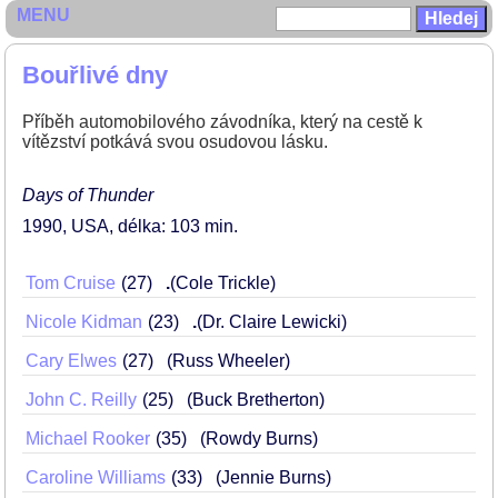
MENU
Bouřlivé dny
Příběh automobilového závodníka, který na cestě k
vítězství potkává svou osudovou lásku.
Days of Thunder
1990
USA
délka: 103 min
Tom Cruise
27
.
(Cole Trickle)
Nicole Kidman
23
.
(Dr. Claire Lewicki)
Cary Elwes
27
(Russ Wheeler)
John C. Reilly
25
(Buck Bretherton)
Michael Rooker
35
(Rowdy Burns)
Caroline Williams
33
(Jennie Burns)