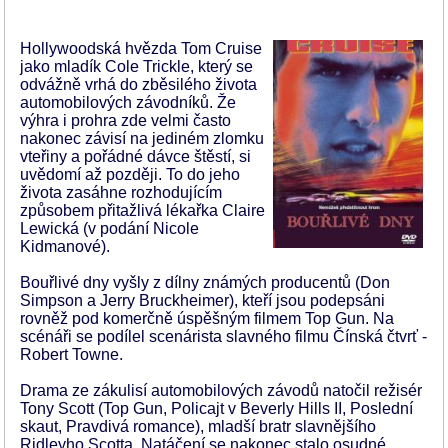
Hollywoodská hvězda Tom Cruise
jako mladík Cole Trickle, který se
odvážně vrhá do zběsilého života
automobilových závodníků. Že
výhra i prohra zde velmi často
nakonec závisí na jediném zlomku
vteřiny a pořádné dávce štěstí, si
uvědomí až později. To do jeho
života zasáhne rozhodujícím
způsobem přitažlivá lékařka Claire
Lewická (v podání Nicole
Kidmanové).
Bouřlivé dny vyšly z dílny známých producentů (Don
Simpson a Jerry Bruckheimer), kteří jsou podepsáni
rovněž pod komerčně úspěšným filmem Top Gun. Na
scénáři se podílel scenárista slavného filmu Čínská čtvrť -
Robert Towne.
Drama ze zákulisí automobilových závodů natočil režisér
Tony Scott (Top Gun, Policajt v Beverly Hills II, Poslední
skaut, Pravdivá romance), mladší bratr slavnějšího
Ridleyho Scotta. Natáčení se nakonec stalo osudné